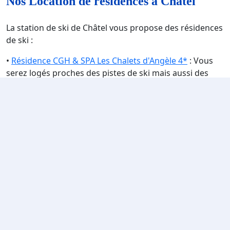
Nos Location de résidences à Châtel
La station de ski de Châtel vous propose des résidences
de ski :
•
Résidence CGH & SPA Les Chalets d'Angèle 4*
: Vous
serez logés proches des pistes de ski mais aussi des
remontées mécaniques. En effet, vous serez situés à
800 m du télésiège de Super Châtel. Si vous avez besoin
de vous déplacer une navette est présente devant la
résidence. C'est une résidence de prestige avec des
appartements très bien équipés et confortables. Sur
place vous aurez accès à l'espace détente : piscine
intérieure chauffée avec pataugeoire, bains
bouillonnants, sauna, hammam et salle de cardio-
training. Vous avez également à votre disposition, avec
participation : le Centre "Ô des Cimes", spa d'altitude de
la résidence, proposant des soins du corps et du visage
ainsi que des massages. Les animaux de compagnies