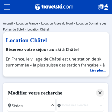
Packages
Accueil
>
Location France
>
Location Alpes du Nord
>
Location Domaine Les
Portes du Soleil
>
Location Châtel
Location Châtel
🚆Train de nuit
Réservez votre séjour au ski à Châtel
En France, le village de Châtel est une station de ski
Stations
surnommée « la plus suisse des station française » à
cause de sa situation géographique. En effet, elle se
Lire plus...
situe proche de la Suisse et vous offre un joli petit
Hébergements
village avec une histoire à vous raconter. La station
village se situe tout au fond du Val d’Abondance.
Modifier votre recherche
Cette station se compose de 4 hameaux : petit
Bons plans
châtel, Châtel, Villapeyron ainsi que Linga et enfin
Domaines skiables
Pré La joux. Le hameau du petit châtel est un