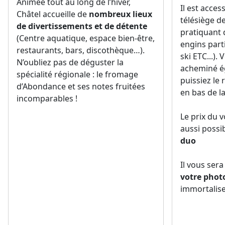
Animée tout au long de l’hiver,
Il est access
Châtel accueille de
nombreux lieux
télésiège d
de divertissements et de détente
pratiquant 
(Centre aquatique, espace bien-être,
engins part
restaurants, bars, discothèque…).
ski ETC...).
N’oubliez pas de déguster la
acheminé é
spécialité régionale : le fromage
puissiez le 
d’Abondance et ses notes fruitées
en bas de la
incomparables !
Le prix du v
aussi possi
duo
Il vous sera
votre phot
immortalis