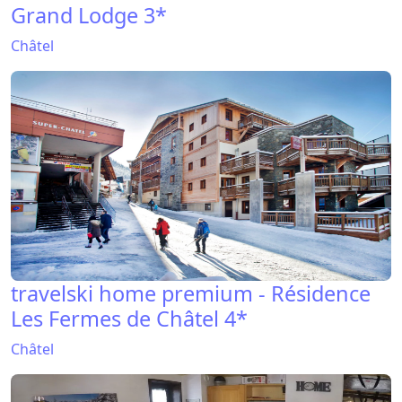
Grand Lodge 3*
Châtel
travelski home premium - Résidence
Les Fermes de Châtel 4*
Châtel