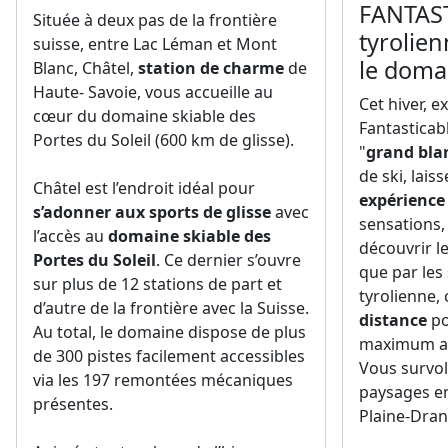
FANTAST
Située à deux pas de la frontière
tyrolie
suisse, entre Lac Léman et Mont
le doma
Blanc, Châtel,
station de charme
de
Haute- Savoie, vous accueille au
Cet hiver, 
cœur du domaine skiable des
Fantasticab
Portes du Soleil (600 km de glisse).
"
grand bla
de ski, lais
Châtel est l’endroit idéal pour
expérience
s’adonner aux sports de glisse
avec
sensations,
l’accès au
domaine skiable des
découvrir 
Portes du Soleil
. Ce dernier s’ouvre
que par les 
sur plus de 12 stations de part et
tyrolienne, 
d’autre de la frontière avec la Suisse.
distance
po
Au total, le domaine dispose de plus
maximum at
de 300 pistes facilement accessibles
Vous survol
via les 197 remontées mécaniques
paysages en
présentes.
Plaine-Dran