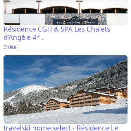
Résidence CGH & SPA Les Chalets
d'Angèle 4* .
Châtel
travelski home select - Résidence Le