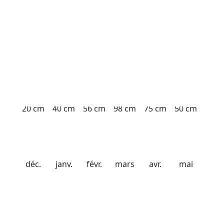
Date d'ouverture
21 décembre 2026
Date de fermeture
20 avril 2027
Chute de neige
20 cm
40 cm
56 cm
98 cm
75 cm
50 cm
déc.
janv.
févr.
mars
avr.
mai