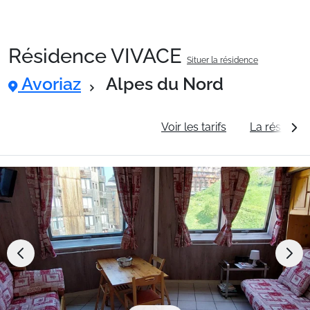
Résidence VIVACE
Situer la résidence
Packages
Avoriaz
Alpes du Nord
🚆Train de nuit
Informations générales
Voir les tarifs
La résidenc
Stations
Hébergements
Bons plans