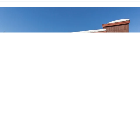
Packages
🚆Train de nuit
Stations
01
/
14
Hébergements
Meilleur prix garanti
Voir les tarifs
Bons plans
Les plus du séjour