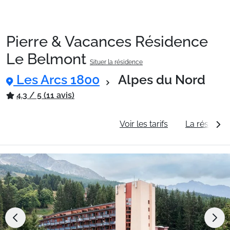
Pierre & Vacances Résidence
Packages
Le Belmont
Situer la résidence
Les Arcs 1800
Alpes du Nord
🚆Train de nuit
4.3 / 5 (11 avis)
Stations
Informations générales
Voir les tarifs
La résidenc
Hébergements
Bons plans