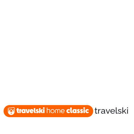
Packages
🚆Train de nuit
Stations
Hébergements
travelski
Bons plans