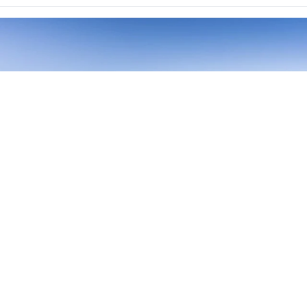
01
/
08
Meilleur prix garanti
Voir les tarifs
Les plus du séjour