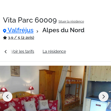
Vita Parc 60009
Situer la résidence
Packages
Valfréjus
Alpes du Nord
3.9 / 5 (2 avis)
🚆Train de nuit
es
Voir les tarifs
La résidence
Station Valfréjus
Stations
Hébergements
Bons plans