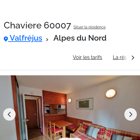
Chaviere 60007
Situer la résidence
Packages
Valfréjus
Alpes du Nord
🚆Train de nuit
Informations générales
Voir les tarifs
La résidenc
Stations
Hébergements
Bons plans