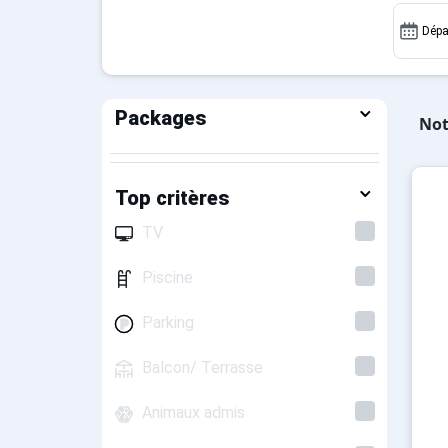
vacances au ski.
Dépa
Packages
Not
Top critères
TV
Piscine
Parking
Balcon/ Terrasse
Animaux admis