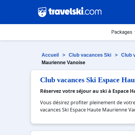
Packages
Accueil
>
Club vacances Ski
>
Club 
Maurienne Vanoise
Club vacances Ski Espace Hau
Réservez votre séjour au ski à Espace
Vous désirez profiter pleinement de votr
vacances Ski Espace Haute Maurienne Vanoi
votre Club vacances Ski Espace Haute Mau
les pistes de ski et des activités en to
vacances Ski Espace Haute Maurienne Vanoi