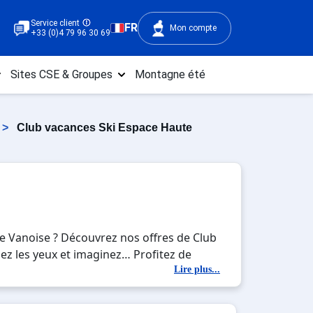
Service client
FR
Mon compte
+33 (0)4 79 96 30 69
Sites CSE & Groupes
Montagne été
>
Club vacances Ski Espace Haute
e Vanoise ? Découvrez nos offres de Club
mez les yeux et imaginez… Profitez de
rez mêler les plaisirs de la glisse sur
Lire plus...
r un week-end ou pour 7 jours en Club
ur créer des souvenirs uniques de vos