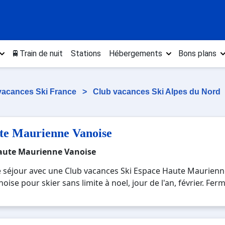
🚆Train de nuit
Stations
Hébergements
Bons plans
vacances Ski France
>
Club vacances Ski Alpes du Nord
te Maurienne Vanoise
 Haute Maurienne Vanoise
e séjour avec une Club vacances Ski Espace Haute Maurienn
se pour skier sans limite à noel, jour de l'an, février. Fer
rienne Vanoise, une station réputée et moderne où vous pour
tale immersion avec la beauté des paysages montagnards. Pou
se , en famille ou entre amis, c'est l'occasion parfaite po