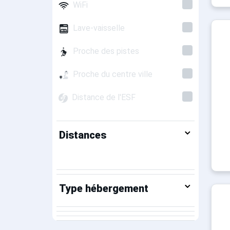
WiFi
Lave-vaisselle
Proche des pistes
Proche du centre ville
Distance de l'ESF
Distances
Type hébergement