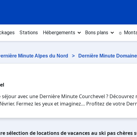
ckages
Stations
Hébergements
Bons plans
☼ Monta
ernière Minute Alpes du Nord
>
Dernière Minute Domaine
el
e séjour avec une Dernière Minute Courchevel ? Découvrez 
n, février. Fermez les yeux et imaginez… Profitez de votre De
es plaisirs de la glisse sur les pistes de ski et des activi
u pour 7 jours en Dernière Minute Courchevel , en famille 
vacances au ski.
re sélection de locations de vacances au ski pas chères 