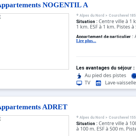
Appartements NOGENTIL A
Alpes du Nord
>
Courchevel 185
: Centre ville à 
Situation
1 km. ESF à 1 km. Pistes à
:
Appartement de particulier
confortables et bien équi
Lire plus...
Les avantages du séjour :
Au pied des pistes
TV
Lave-vaisselle
Appartements ADRET
Alpes du Nord
>
Courchevel 155
: Centre ville à 
Situation
à 100 m. ESF à 500 m. Pist