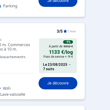
Je découvre
Parking
3/5
1 Avis
0
-9%
300 m. Commerces
À partir de
5032 €
es à 10 m.
1133 €
/log
 Appartements
Frais de service + 19 €
pés
Le
23/08/2025
-
7 nuits
Je découvre
WiFi
Lave-vaisselle