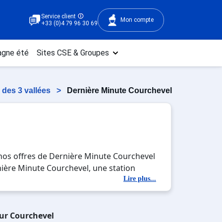
Service client
Mon compte
+33 (0)4 79 96 30 69
gne été
Sites CSE & Groupes
 des 3 vallées
>
Dernière Minute Courchevel
nos offres de Dernière Minute Courchevel
rnière Minute Courchevel, une station
tés en totale immersion avec la beauté des
Lire plus...
ou entre amis, c'est l'occasion parfaite
sur Courchevel