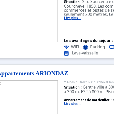
Situé au centre d
Situation :
Courchevel 1850. Les com
commerces et pistes de sk
seulement 200 mètres. Le
des 3 Vallées propose 600
Lire plus...
pistes pour tous les nivea
Le Grand Stu
Appartement :
accueillir jusqu'à 6 perso
et bien équipé, le logeme
disposition : l'accès Wifi,
Les avantages du séjour :
(draps et serviettes) et m
WiFi
Parking
séjour.
Lave-vaisselle
Appartements ARIONDAZ
Alpes du Nord
>
Courchevel 16
: Centre ville à 
Situation
à 300 m. ESF à 800 m. Pist
:
Appartement de particulier
confortables et bien équi
Lire plus...