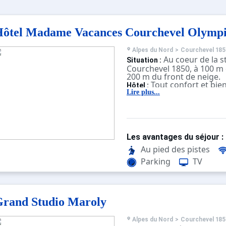
ôtel Madame Vacances Courchevel Olympi
Alpes du Nord
>
Courchevel 185
Au coeur de la s
Situation :
Courchevel 1850, à 100 m 
200 m du front de neige.
Tout confort et bie
Hôtel :
place à disposition : WiFi 
Lire plus...
l'hôtel et parking couvert.
Petit-déjeun
Restauration :
buffet froid et chaud, sucr
Animaux admis.
Les avantages du séjour :
Au pied des pistes
Parking
TV
rand Studio Maroly
Alpes du Nord
>
Courchevel 185