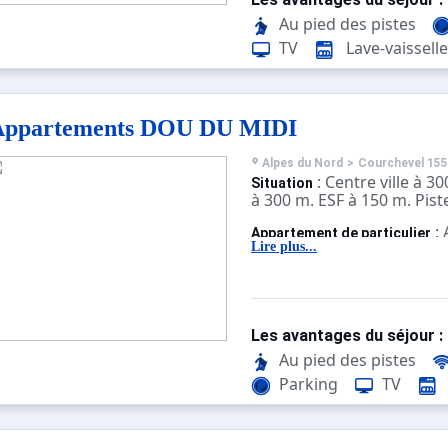
Au pied des pistes
TV
Lave-vaisselle
Appartements DOU DU MIDI
Alpes du Nord
>
Courchevel 155
: Centre ville à 
Situation
à 300 m. ESF à 150 m. Pist
:
Appartement de particulier
confortables et bien équi
Lire plus...
Les avantages du séjour :
Au pied des pistes
Parking
TV