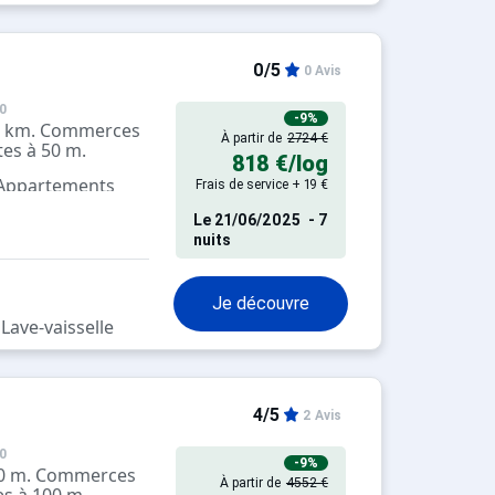
0/5
0 Avis
0
-9%
1.5 km. Commerces
À partir de
2724 €
tes à 50 m.
818 €
/log
 Appartements
Frais de service + 19 €
pés
Le
21/06/2025
- 7
nuits
Je découvre
Lave-vaisselle
4/5
2 Avis
0
-9%
300 m. Commerces
À partir de
4552 €