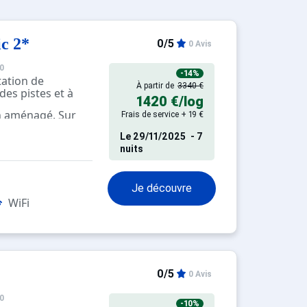
c 2*
0/5
0 Avis
0
-14%
tation de
À partir de
3340 €
des pistes et à
1420 €
/log
n aménagé. Sur
Frais de service + 19 €
gratuit dans tout
Le
29/11/2025
- 7
er sous forme de
nuits
é et salé.
Je découvre
WiFi
0/5
0 Avis
0
-10%