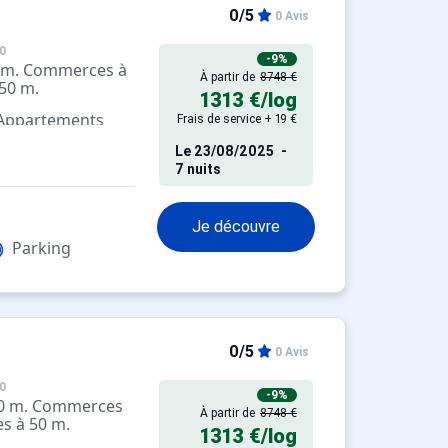
0/5
0 Avis
0
-9%
1 km. Commerces à
À partir de
8748 €
 50 m.
1313 €
/log
 Appartements
Frais de service + 19 €
pés
Le
23/08/2025
-
7 nuits
Je découvre
Parking
0/5
0 Avis
0
-9%
100 m. Commerces
À partir de
8748 €
es à 50 m.
1313 €
/log