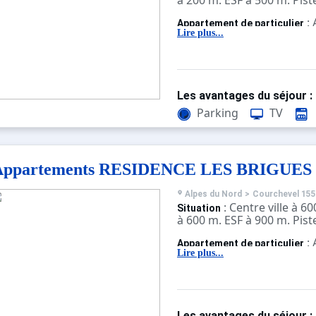
à 200 m. ESF à 500 m. Pist
:
Appartement de particulier
confortables et bien équi
Lire plus...
Les avantages du séjour :
Parking
TV
Appartements RESIDENCE LES BRIGUES
Alpes du Nord
>
Courchevel 155
: Centre ville à 
Situation
à 600 m. ESF à 900 m. Pist
:
Appartement de particulier
confortables et bien équi
Lire plus...
Les avantages du séjour :