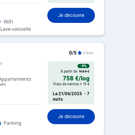
Je découvre
WiFi
Lave-vaisselle
0/5
0 Avis
50
-9%
À partir de
1684 €
758 €
/log
 Appartements
pés
Frais de service + 19 €
Le
21/06/2025
- 7
nuits
Je découvre
Parking