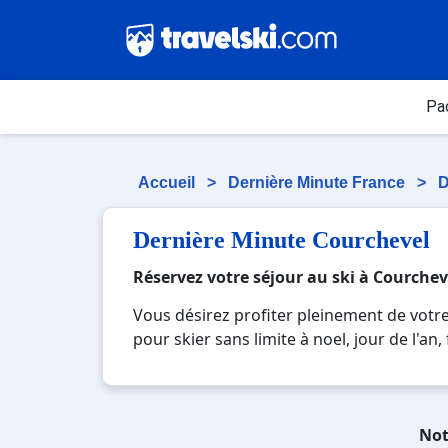
Pa
Accueil
>
Dernière Minute France
>
D
Dernière Minute Courchevel
Réservez votre séjour au ski à Courchev
Vous désirez profiter pleinement de votr
pour skier sans limite à noel, jour de l'a
réputée et moderne où vous pourrez mêler l
paysages montagnards. Pour un week-end o
pour créer des souvenirs uniques de vos 
Not