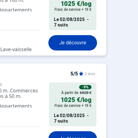
es à 100 m.
1025 €
/log
 Appartements
Frais de service + 19 €
pés
Le
02/08/2025
-
7 nuits
Je découvre
Lave-vaisselle
5/5
2 Avis
0
-9%
600 m. Commerces
À partir de
6828 €
es à 50 m.
1025 €
/log
 Appartements
Frais de service + 19 €
pés
Le
02/08/2025
-
7 nuits