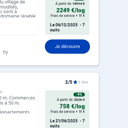
u village de
À partir de
14994 €
modités,
2249 €
/log
i sont à
 domaine skiable
Frais de service + 19 €
 kilomètres de
ux.
Le
06/12/2025
- 7
dio Maroly peut
nuits
nnes. Confortable
nt met à
 linge de maison
Je découvre
énage de fin de
TV
2/5
2 Avis
50
-9%
300 m. Commerces
À partir de
2526 €
es à 50 m.
758 €
/log
 Appartements
Frais de service + 19 €
pés
Le
21/06/2025
- 7
nuits