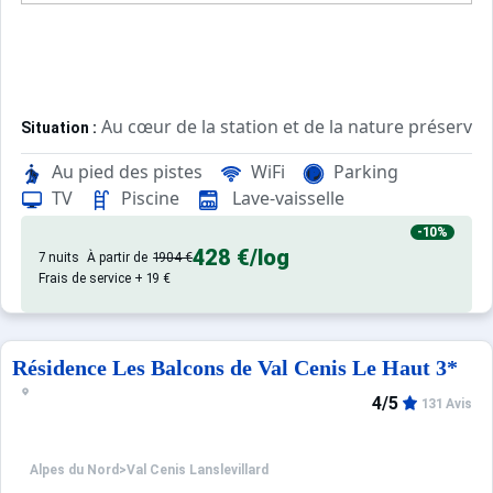
Au cœur de la station et de la nature préservé
Situation :
Au pied des pistes
WiFi
Parking
Appartements confortables et bien équipés, avec
Résidence :
TV
Piscine
Lave-vaisselle
-10%
428 €
/log
7 nuits
À partir de
1904 €
Frais de service + 19 €
Résidence Les Balcons de Val Cenis Le Haut 3*
4/5
131 Avis
Alpes du Nord
>
Val Cenis Lanslevillard