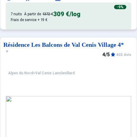
-9%
309 €
/log
7 nuits
À partir de
1372 €
Frais de service + 19 €
Résidence Les Balcons de Val Cenis Village 4*
4/5
402 Avis
Alpes du Nord
>
Val Cenis Lanslevillard