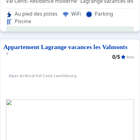
Val Cenis: Résidence moderne "Lagrange vacances les Val
"38K", apt 3 pièces 50 m2. Aménagement confortable et ag
Au pied des pistes
WiFi
Parking
Piscine
Appartement Lagrange vacances les Valmonts
0/5
Avis
Alpes du Nord
>
Val Cenis Lanslebourg