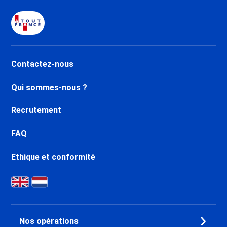
Centre
Dernière Minute Val d’Isère La
Daille
Dernière Minute Val d’Isère Le
Châtelard
Contactez-nous
Dernière Minute Val d’Isère Le
Laisinant
Qui sommes-nous ?
Dernière Minute Val d’Isère La
Legettaz
Recrutement
Dernière Minute Valfréjus
Dernière Minute Aussois
FAQ
Dernière Minute La Norma
Dernière Minute Val Cenis
Ethique et conformité
Termignon
Dernière Minute Val Cenis
Lanslebourg
Dernière Minute Val Cenis Le
Haut
Nos opérations
Dernière Minute Val Cenis