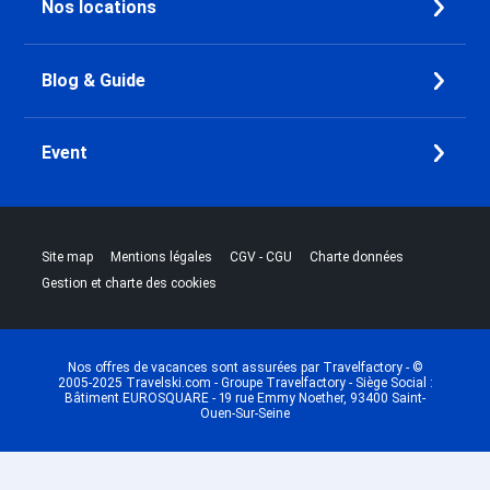
Nos locations
Maurice
Dernière Minute Peisey-Nancroix
Dernière Minute Vallandry
Blog & Guide
Dernière Minute Plan Peisey
Dernière Minute Les Arcs 1800
Event
Dernière Minute Les Arcs 2000
Dernière Minute Les Arcs 1950
Dernière Minute Les Arcs 1600
Dernière Minute Plagne - Aime
|
|
|
|
Site map
Mentions légales
CGV - CGU
Charte données
2000
Gestion et charte des cookies
Dernière Minute Plagne - Les
Coches
Dernière Minute Plagne Villages
Dernière Minute Plagne
Nos offres de vacances sont assurées par Travelfactory - ©
2005-2025 Travelski.com - Groupe Travelfactory - Siège Social :
Montalbert
Bâtiment EUROSQUARE - 19 rue Emmy Noether, 93400 Saint-
Ouen-Sur-Seine
Dernière Minute Plagne Bellecôte
Dernière Minute Plagne 1800
Dernière Minute Plagne -