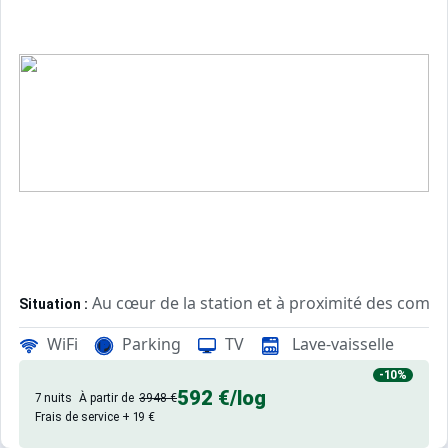
Au cœur de la station et à proximité des comm
Situation :
WiFi
Parking
TV
Lave-vaisselle
Appartements confortables et bien équipés, avec 
Résidence :
-10%
592 €
/log
7 nuits
À partir de
3948 €
Frais de service + 19 €