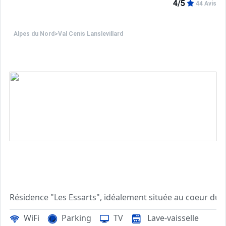
4/5
44 Avis
Alpes du Nord
>
Val Cenis Lanslevillard
Résidence "Les Essarts", idéalement située au coeur du v
Commerces et activités à proximité : boulangerie, superet
WiFi
Parking
TV
Lave-vaisselle