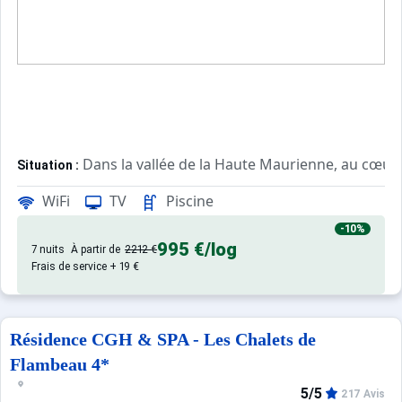
Dans la vallée de la Haute Maurienne, au cœur 
Situation :
WiFi
TV
Piscine
Architecture traditionnelle en bois e
Village Club vacances :
-10%
995 €
/log
Animations pour tous et clubs enfants pour l
7 nuits
À partir de
2212 €
Animations :
Frais de service + 19 €
Logement en formule "Pension complète" so
Restauration :
Résidence CGH & SPA - Les Chalets de
Flambeau 4*
5/5
217 Avis