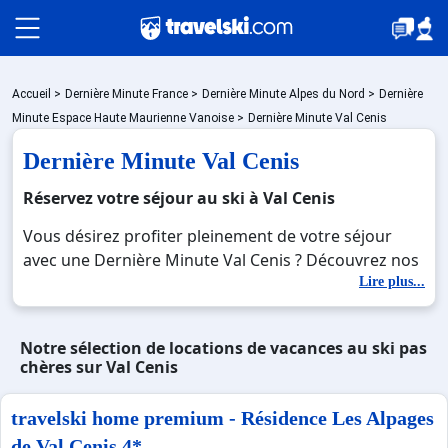
Packages
Accueil
>
Dernière Minute France
>
Dernière Minute Alpes du Nord
>
Dernière
Minute Espace Haute Maurienne Vanoise
>
Dernière Minute Val Cenis
Dernière Minute Val Cenis
Stations
Réservez votre séjour au ski à Val Cenis
Vous désirez profiter pleinement de votre séjour
Hébergements
avec une Dernière Minute Val Cenis ? Découvrez nos
offres de Dernière Minute Val Cenis pour skier sans
Lire plus...
limite à noel, jour de l'an, février. Fermez les yeux et
Bons plans
imaginez… Profitez de votre Dernière Minute Val
Notre sélection de locations de vacances au ski pas
Cenis, une station réputée et moderne où vous
chères sur Val Cenis
pourrez mêler les plaisirs de la glisse sur les pistes
☼ Montagne été
de ski et des activités en totale immersion avec la
travelski home premium - Résidence Les Alpages
beauté des paysages montagnards. Pour un week-
de Val Cenis 4*