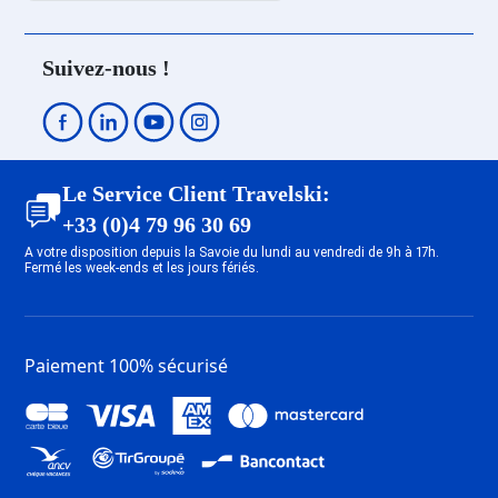
Dernière Minute Les Deux Alpes
Centre
Suivez-nous !
Dernière Minute Les Deux Alpes
1800
Dernière Minute Les Deux Alpes
Mont-de-Lans
Dernière Minute Tignes 1800
Le Service Client Travelski:
Dernière Minute Tignes 2100 Le
+33 (0)4 79 96 30 69
Lavachet
A votre disposition depuis la Savoie du lundi au vendredi de 9h à 17h.
Dernière Minute Tignes 1550 Les
Fermé les week-ends et les jours fériés.
Brévières
Dernière Minute Tignes Les
Chartreux
Paiement 100% sécurisé
Dernière Minute Tignes Val
Claret
Dernière Minute Tignes 2100 Le
Lac
Dernière Minute Val d’Isère