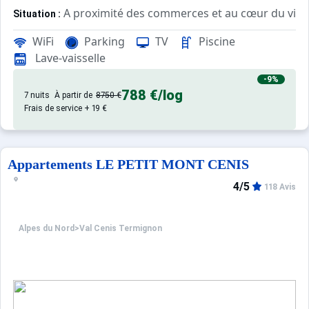
A proximité des commerces et au cœur du vill
Situation :
WiFi
Parking
TV
Piscine
Architecture savoyarde. Appartements confortab
Résidence :
Lave-vaisselle
-9%
788 €
/log
7 nuits
À partir de
8750 €
Frais de service + 19 €
Appartements LE PETIT MONT CENIS
4/5
118 Avis
Alpes du Nord
>
Val Cenis Termignon