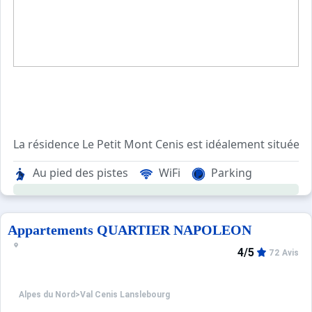
Les appartements sont à proximité du centre du village e
Au pied des pistes
WiFi
Parking
Wifi gratuit dans chaque appartement
Paiement des prestations supplémentaires sur place un
Appartements QUARTIER NAPOLEON
4/5
72 Avis
Alpes du Nord
>
Val Cenis Lanslebourg