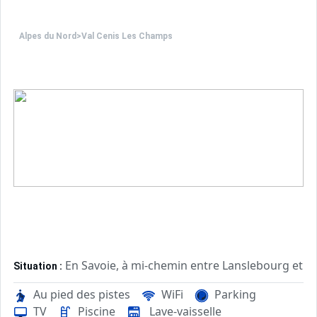
Alpes du Nord
>
Val Cenis Les Champs
En Savoie, à mi-chemin entre Lanslebourg et La
Situation :
Cette résidence inclut une grande s
Résidence de prestige :
Au pied des pistes
WiFi
Parking
Appartements haut de gamme répartis sur 3 chalets. Sur pl
TV
Piscine
Lave-vaisselle