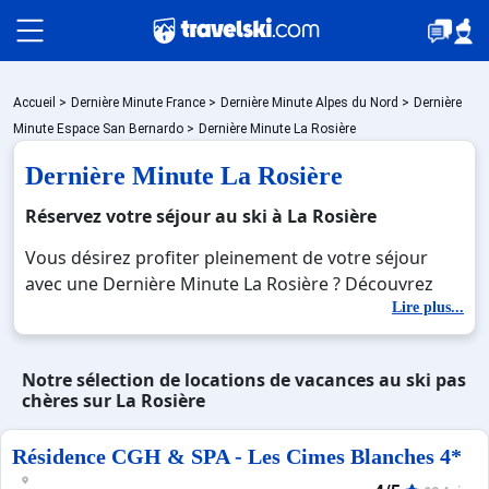
Packages
Accueil
>
Dernière Minute France
>
Dernière Minute Alpes du Nord
>
Dernière
Minute Espace San Bernardo
>
Dernière Minute La Rosière
Dernière Minute La Rosière
Stations
Réservez votre séjour au ski à La Rosière
Vous désirez profiter pleinement de votre séjour
Hébergements
avec une Dernière Minute La Rosière ? Découvrez
nos offres de Dernière Minute La Rosière pour skier
Lire plus...
sans limite à noel, jour de l'an, février. Fermez les
Bons plans
yeux et imaginez… Profitez de votre Dernière Minute
Notre sélection de locations de vacances au ski pas
La Rosière, une station réputée et moderne où vous
chères sur La Rosière
pourrez mêler les plaisirs de la glisse sur les pistes
☼ Montagne été
de ski et des activités en totale immersion avec la
Résidence CGH & SPA - Les Cimes Blanches 4*
beauté des paysages montagnards. Pour un week-