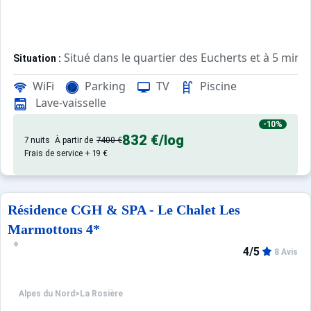
Situé dans le quartier des Eucherts et à 5 mi
Situation :
WiFi
Parking
TV
Piscine
Style savoyard. Appartements confortables et t
Résidence :
Lave-vaisselle
-10%
832 €
/log
7 nuits
À partir de
7400 €
Frais de service + 19 €
Résidence CGH & SPA - Le Chalet Les
Marmottons 4*
4/5
8 Avis
Alpes du Nord
>
La Rosière