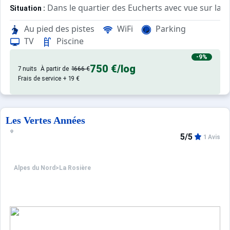
Dans le quartier des Eucherts avec vue sur la va
Situation :
Au pied des pistes
WiFi
Parking
Propose des chambres et suites confortables et bien
Hôtel :
TV
Piscine
-9%
750 €
/log
7 nuits
À partir de
1666 €
Frais de service + 19 €
Les Vertes Années
5/5
1 Avis
Alpes du Nord
>
La Rosière