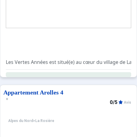
Les Vertes Années est situé(e) au cœur du village de La R
Cet appartement est classé 4 Cimes par le label “Signatur
Appartement Arolles 4
0/5
Avis
Alpes du Nord
>
La Rosière