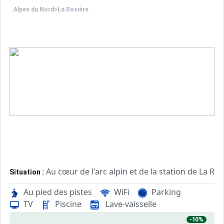
Alpes du Nord
>
La Rosière
Au cœur de l'arc alpin et de la station de La R
Situation :
Au pied des pistes
WiFi
Parking
Architecture traditionnelle en pierre. Appartem
Résidence :
TV
Piscine
Lave-vaisselle
-10%