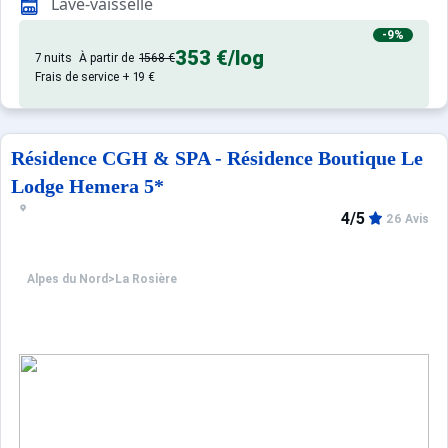
Lave-vaisselle
-9%
353 €
/log
7 nuits
À partir de
1568 €
Frais de service + 19 €
Résidence CGH & SPA - Résidence Boutique Le
Lodge Hemera 5*
4/5
26 Avis
Alpes du Nord
>
La Rosière