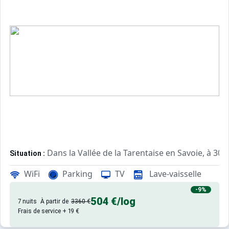
Dans la Vallée de la Tarentaise en Savoie, à 3
Situation :
Cette résidence se compose de 33 ap
Résidence de Prestige :
WiFi
Parking
TV
Lave-vaisselle
-9%
504 €
/log
7 nuits
À partir de
3360 €
Frais de service + 19 €