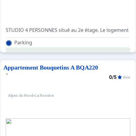
Composition du logement : , salon ,
Parking
Appartement entièrement rénové
Marches pour accéder à la résidence
Appartement non fumeur
Appartement sans moquette
Appartement Bouquetins A BQA220
0/5
Avis
Alpes du Nord
>
La Rosière