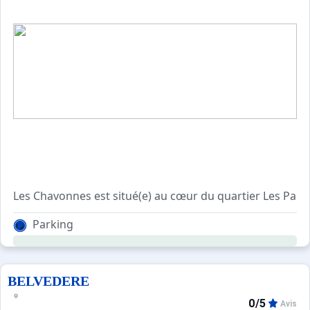
Ménage de fin de séjour, draps et linge de toilette non in
Les Chavonnes est situé(e) au cœur du quartier Les Papill
Cet appartement est confortable et agréable. Il dispose d
Parking
BELVEDERE
0/5
Avis