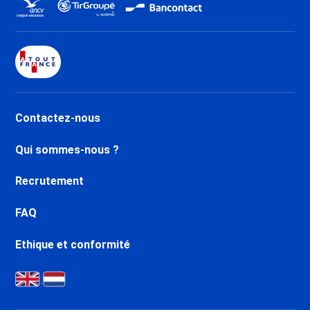
Lavachet
Dernière Minute Tignes 1550 Les
Brévières
Dernière Minute Tignes Les
Chartreux
Dernière Minute Tignes Val
Claret
Contactez-nous
Dernière Minute Tignes 2100 Le
Lac
Qui sommes-nous ?
Dernière Minute Val d’Isère
Centre
Recrutement
Dernière Minute Val d’Isère La
Daille
FAQ
Dernière Minute Val d’Isère Le
Châtelard
Ethique et conformité
Dernière Minute Val d’Isère Le
Laisinant
Dernière Minute Val d’Isère La
Legettaz