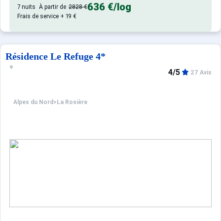
636 €
/log
7 nuits
À partir de
2828 €
Frais de service + 19 €
Résidence Le Refuge 4*
4/5
27 Avis
Alpes du Nord
>
La Rosière