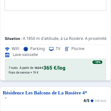
A 1850 m d'altitude, à La Rosière. A proximité 
Situation :
Architecture authentique en bois. Vu
Résidence de prestige :
WiFi
Parking
TV
Piscine
Lave-vaisselle
-10%
365 €
/log
7 nuits
À partir de
1624 €
Frais de service + 19 €
Résidence Les Balcons de La Rosière 4*
4/5
148 Avis