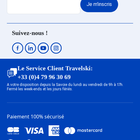
Je m'inscris
Dernière Minute Flaine Forêt
1700
Dernière Minute Flaine Le
Hameau 1800
Suivez-nous !
Dernière Minute Flaine Front de
Neige 1500
Dernière Minute Les Deux Alpes
Venosc
Dernière Minute Les Deux Alpes
Le Service Client Travelski:
Soleil
+33 (0)4 79 96 30 69
Dernière Minute Les Deux Alpes
A votre disposition depuis la Savoie du lundi au vendredi de 9h à 17h.
Centre
Fermé les week-ends et les jours fériés.
Dernière Minute Les Deux Alpes
1800
Dernière Minute Les Deux Alpes
Paiement 100% sécurisé
Mont-de-Lans
Dernière Minute Tignes 1800
Dernière Minute Tignes 2100 Le