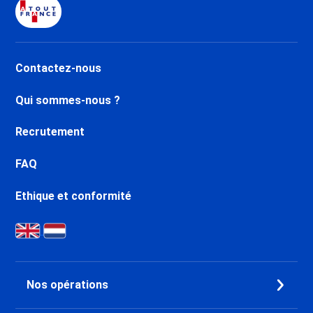
Dernière Minute Val d’Isère La
Daille
Dernière Minute Val d’Isère Le
Châtelard
Contactez-nous
Dernière Minute Val d’Isère Le
Laisinant
Qui sommes-nous ?
Dernière Minute Val d’Isère La
Legettaz
Recrutement
Dernière Minute Valfréjus
Dernière Minute Aussois
FAQ
Dernière Minute La Norma
Dernière Minute Val Cenis
Ethique et conformité
Termignon
Dernière Minute Val Cenis
Lanslebourg
Dernière Minute Val Cenis Le
Haut
Nos opérations
Dernière Minute Val Cenis
Lanslevillard