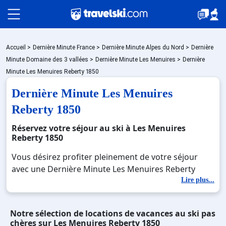
Packages
Accueil
>
Dernière Minute France
>
Dernière Minute Alpes du Nord
>
Dernière
Minute Domaine des 3 vallées
>
Dernière Minute Les Menuires
>
Dernière
Minute Les Menuires Reberty 1850
Stations
Dernière Minute Les Menuires
Reberty 1850
Hébergements
Réservez votre séjour au ski à Les Menuires
Reberty 1850
Vous désirez profiter pleinement de votre séjour
Bons plans
avec une Dernière Minute Les Menuires Reberty
1850 ? Découvrez nos offres de Dernière Minute Les
Lire plus...
Menuires Reberty 1850 pour skier sans limite à noel,
☼ Montagne été
jour de l'an, février. Fermez les yeux et imaginez…
Notre sélection de locations de vacances au ski pas
Profitez de votre Dernière Minute Les Menuires
chères sur Les Menuires Reberty 1850