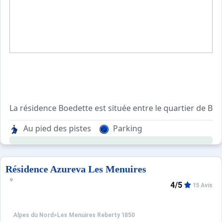
La résidence Boedette est située entre le quartier de Br
Elle se compose de 2 immeubles de 8 étages (avec ascens
Au pied des pistes
Parking
La résidence dispose d'un parking extérieur pour ses rési
Résidence Azureva Les Menuires
4/5
15 Avis
Alpes du Nord
>
Les Menuires Reberty 1850