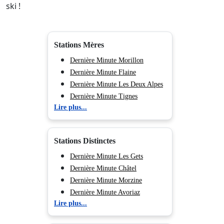
ski !
Stations Mères
Dernière Minute Morillon
Dernière Minute Flaine
Dernière Minute Les Deux Alpes
Dernière Minute Tignes
Lire plus...
Dernière Minute Val d'Isère
Dernière Minute Val Cenis
Dernière Minute Valmorel
Stations Distinctes
Dernière Minute Peisey Vallandry
Dernière Minute Les Arcs
Dernière Minute Les Gets
Dernière Minute La Plagne
Dernière Minute Châtel
Dernière Minute Les Saisies
Dernière Minute Morzine
Dernière Minute Chamonix
Dernière Minute Avoriaz
Lire plus...
(Vallée de)
Dernière Minute Samoëns
Dernière Minute Courchevel
Dernière Minute Les Carroz