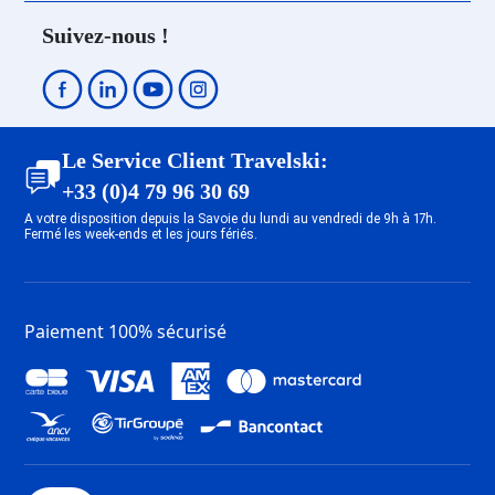
Centre
Suivez-nous !
Dernière Minute Les Deux Alpes
1800
Dernière Minute Les Deux Alpes
Mont-de-Lans
Dernière Minute Tignes 1800
Le Service Client Travelski:
Dernière Minute Tignes 2100 Le
+33 (0)4 79 96 30 69
Lavachet
A votre disposition depuis la Savoie du lundi au vendredi de 9h à 17h.
Dernière Minute Tignes 1550 Les
Fermé les week-ends et les jours fériés.
Brévières
Dernière Minute Tignes Les
Chartreux
Paiement 100% sécurisé
Dernière Minute Tignes Val
Claret
Dernière Minute Tignes 2100 Le
Lac
Dernière Minute Val d’Isère
Centre