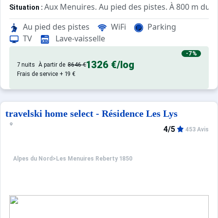
Aux Menuires. Au pied des pistes. À 800 m du ce
Situation :
appartement de qualité, de 45 m
Appartement de particulier :
Au pied des pistes
WiFi
Parking
TV
Lave-vaisselle
-7%
1326 €
/log
7 nuits
À partir de
8646 €
Frais de service + 19 €
travelski home select - Résidence Les Lys
4/5
453 Avis
Alpes du Nord
>
Les Menuires Reberty 1850