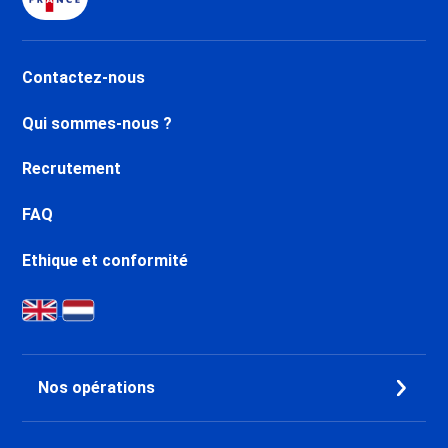
Daille
Dernière Minute Val d’Isère Le
Châtelard
Contactez-nous
Dernière Minute Val d’Isère Le
Laisinant
Qui sommes-nous ?
Dernière Minute Val d’Isère La
Legettaz
Recrutement
Dernière Minute Valfréjus
Dernière Minute Aussois
FAQ
Dernière Minute La Norma
Dernière Minute Val Cenis
Ethique et conformité
Termignon
Dernière Minute Val Cenis
Lanslebourg
Dernière Minute Val Cenis Le
Haut
Nos opérations
Dernière Minute Val Cenis
Lanslevillard
Dernière Minute Val Cenis Les