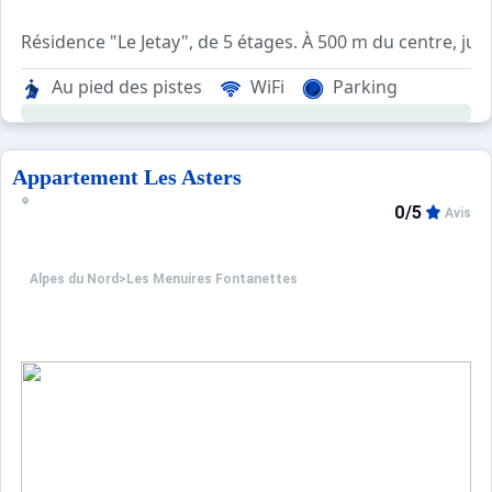
Résidence "Le Jetay", de 5 étages. À 500 m du centre, ju
"Jetay Choucas 97", apt 2 pièces 29 m2, au rez-de-chaussé
Au pied des pistes
WiFi
Parking
Appartement Les Asters
0/5
Avis
Alpes du Nord
>
Les Menuires Fontanettes