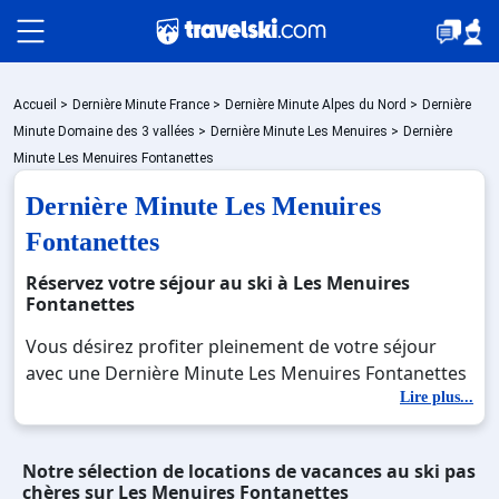
Packages
Accueil
>
Dernière Minute France
>
Dernière Minute Alpes du Nord
>
Dernière
Minute Domaine des 3 vallées
>
Dernière Minute Les Menuires
>
Dernière
Minute Les Menuires Fontanettes
Stations
Dernière Minute Les Menuires
Fontanettes
Hébergements
Réservez votre séjour au ski à Les Menuires
Fontanettes
Vous désirez profiter pleinement de votre séjour
Bons plans
avec une Dernière Minute Les Menuires Fontanettes
? Découvrez nos offres de Dernière Minute Les
Lire plus...
Menuires Fontanettes pour skier sans limite à noel,
☼ Montagne été
jour de l'an, février. Fermez les yeux et imaginez…
Notre sélection de locations de vacances au ski pas
Profitez de votre Dernière Minute Les Menuires
chères sur Les Menuires Fontanettes