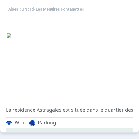
Alpes du Nord
>
Les Menuires Fontanettes
La résidence Astragales est située dans le quartier des 
Ce quartier est relié aux quartiers de La Croisette et de
WiFi
Parking
Le quartier calme, avec un loueur de ski, dépot de pain, 