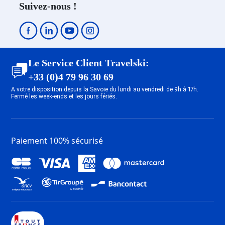
Suivez-nous !
Dernière Minute Les Deux Alpes
1800
Dernière Minute Les Deux Alpes
Mont-de-Lans
Dernière Minute Tignes 1800
Le Service Client Travelski:
Dernière Minute Tignes 2100 Le
+33 (0)4 79 96 30 69
Lavachet
A votre disposition depuis la Savoie du lundi au vendredi de 9h à 17h.
Dernière Minute Tignes 1550 Les
Fermé les week-ends et les jours fériés.
Brévières
Dernière Minute Tignes Les
Chartreux
Paiement 100% sécurisé
Dernière Minute Tignes Val
Claret
Dernière Minute Tignes 2100 Le
Lac
Dernière Minute Val d’Isère
Centre
Dernière Minute Val d’Isère La