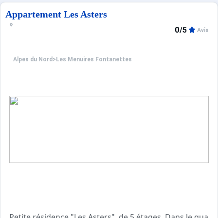
Appartement Les Asters
0/5
Avis
Alpes du Nord
>
Les Menuires Fontanettes
Petite résidence "Les Asters", de 5 étages. Dans le quar