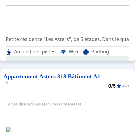
Petite résidence "Les Asters", de 5 étages. Dans le quar
"Asters 711 B2" studio 18 m2 au 2ème étage. Aménagement c
Au pied des pistes
WiFi
Parking
Appartement Asters 318 Bâtiment A1
0/5
Avis
Alpes du Nord
>
Les Menuires Fontanettes