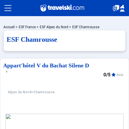
Packages
Accueil
>
ESF France
>
ESF Alpes du Nord
>
ESF Chamrousse
ESF Chamrousse
Stations
Appart'hôtel V du Bachat Silene D
Hébergements
0/5
Avis
Bons plans
Alpes du Nord
>
Chamrousse
☼ Montagne été