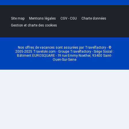
|
|
|
|
Site map
Mentions légales
CGV - CGU
Charte données
Gestion et charte des cookies
Nos offres de vacances sont assurées par Travelfactory - ©
2005-2025 Travelski.com - Groupe Travelfactory - Siège Social :
Bâtiment EUROSQUARE - 19 rue Emmy Noether, 93400 Saint-
Ouen-Sur-Seine