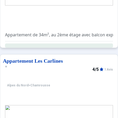
Une cafetière électrique.
Une cafetière Senseo.
Un grille pain.
Draps et linge de maison à apporter.
Ménage non compris.
Appartement de 34m², au 2ème étage avec balcon expo
Animaux admis.
Sol dalflex de partout.
Si vous souhaitez visiter virtuellement cet appartement,
Séjour
Un canapé lit clic-clac, télévision.
Appartement Les Carlines
4/5
1 Avis
Chambre
Un lit deux personnes.
Alpes du Nord
>
Chamrousse
Coin montagne
Deux lits superposés.
Cuisine
Equipée d'un réfrigérateur, de plaques électrique, d'un fo