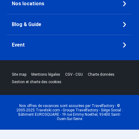
Nos locations
Blog & Guide
Event
|
|
|
|
Site map
Mentions légales
CGV - CGU
Charte données
Gestion et charte des cookies
Nos offres de vacances sont assurées par Travelfactory - ©
2005-2025 Travelski.com - Groupe Travelfactory - Siège Social :
Bâtiment EUROSQUARE - 19 rue Emmy Noether, 93400 Saint-
Ouen-Sur-Seine