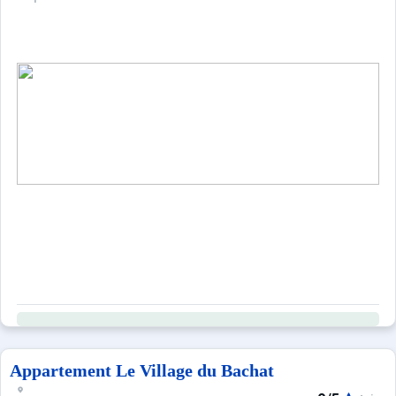
DRAPS GRAND LIT : 15.0 €.
DRAPS PETIT LIT : 12.0 €.
Serviettes toilettes pour 1 personne : 8.0 €.
TORCHONS : 3.0 €.
Ce logement est diffusé par un professionnel. Sauf menti
Seuls les équipements mentionnés spécifiquement dans c
Appartement Le Village du Bachat