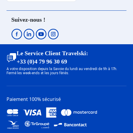
ESF Les Gets
ESF Avoriaz
ESF Le Grand Bornand
ESF Alpe d'Huez
ESF Saint Gervais Mont-Blanc
ESF La Rosière
Sauf mention contraire, les prestations, telles que ména
Suivez-nous !
ESF Megève
Seuls les équipements mentionnés spécifiquement dans 
ESF Le Corbier
ESF La Clusaz
ESF Valloire
ESF Châtel
Le Service Client Travelski:
ESF Les Gets
+33 (0)4 79 96 30 69
ESF Le Grand Bornand
A votre disposition depuis la Savoie du lundi au vendredi de 9h à 17h.
ESF Saint Gervais Mont-Blanc
Fermé les week-ends et les jours fériés.
Paiement 100% sécurisé