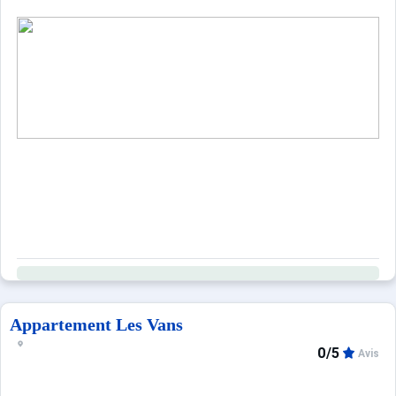
DRAPS GRAND LIT : 15.0 €.
DRAPS PETIT LIT : 12.0 €.
Serviettes toilettes pour 1 personne : 8.0 €.
TORCHONS : 3.0 €.
Ce logement est diffusé par un professionnel. Sauf menti
Seuls les équipements mentionnés spécifiquement dans c
Appartement Les Vans
0/5
Avis