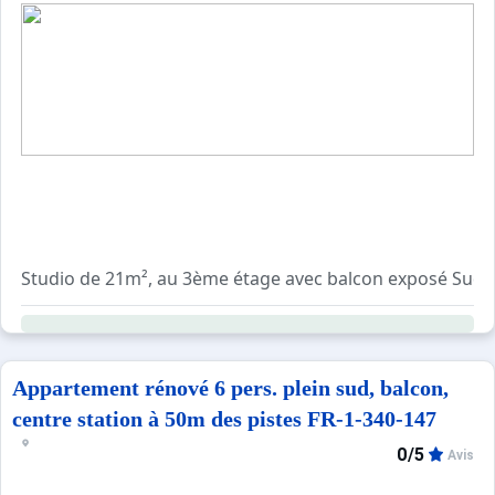
Sites CSE & Groupes
Studio de 21m², au 3ème étage avec balcon exposé Sud-
Moquette + linoléum dans l'appartement.
Séjour
Un clic-clac.
Appartement rénové 6 pers. plein sud, balcon,
Une télévision.
centre station à 50m des pistes FR-1-340-147
0/5
Avis
Cuisine
Equipée d'un réfrigérateur, de plaques électriques, d'un f