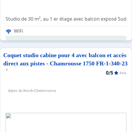
Studio de 30 m², au 1 er étage avec balcon exposé Sud -
WiFi
Séjour
TV
Deux Clic-Clac
Sol : moquette.
Coquet studio cabine pour 4 avec balcon et accès
Coin cabine
direct aux pistes - Chamrousse 1750 FR-1-340-23
Deux lits superposés.
0/5
Avis
sol : moquette.
Cuisine
Alpes du Nord
>
Chamrousse
Equipée d'un réfrigérateur, de plaques éléctriques, d'un 
Sol : DALFLEX.
Salle de bains/WC
Salle de bains avec baignoire sabot