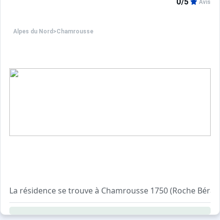
0/5
Avis
Alpes du Nord
>
Chamrousse
La résidence se trouve à Chamrousse 1750 (Roche Béran
Copropriété à proximité des pistes, des commerces…
Casiers à skis.