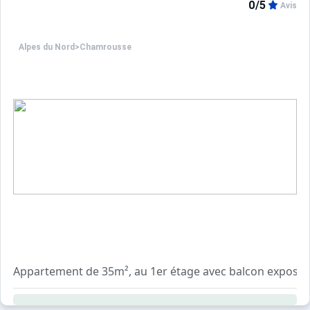
0/5
Avis
Séjour
Un clic-clac, 2 lits superposés (140 et 90), télévision.
Alpes du Nord
>
Chamrousse
Cuisine
Equipée d'un réfrigérateur, de deux plaques électriques 
Salle de bains/WC
Salle de bains avec douche et WC.
Equipements particuliers
Une cafetière électrique, bouilloire électrique, grille pain
Draps et linge de maison non fournis (possibilité de loca
Remises / Prestations complémentaires (forfaits, ESF, boiti
Ménage non compris (ménage fin de séjour à réserver si
Appartement de 35m², au 1er étage avec balcon exposé 
Appartement non fumeurs.
Moquette dans l'entrée.
Animaux non admis.