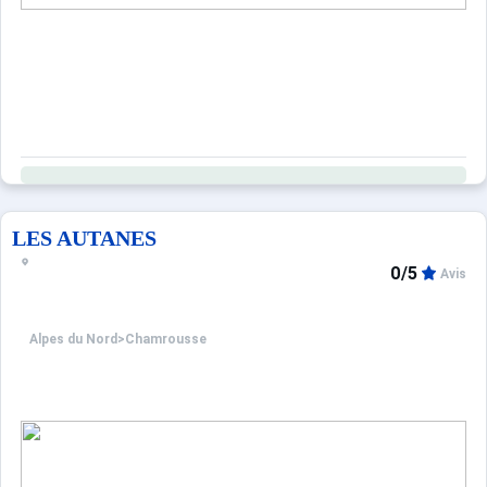
Animaux acceptés avec supplément de 20 €
Si vous souhaitez visiter virtuellement cet appartement à 
Prestations optionnelles à régler sur place et à réserver 
ANIMAUX avec supplément : 20.0 €.
Boitiers connexion WIFI semaine : 39.0 €.
location lit bébé : 15.0 €.
MENAGE STUDIO/STUDIO CABINE : 50.0 €.
LES AUTANES
DRAPS GRAND LIT : 15.0 €.
DRAPS PETIT LIT : 12.0 €.
0/5
Avis
Serviettes toilettes pour 1 personne : 8.0 €.
TORCHONS : 3.0 €.
Alpes du Nord
>
Chamrousse
Ce logement est diffusé par un professionnel. Sauf menti
Seuls les équipements mentionnés spécifiquement dans c