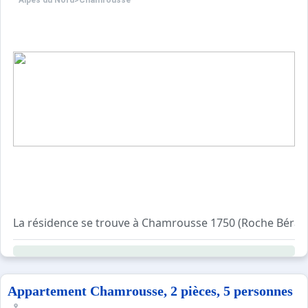
Alpes du Nord
>
Chamrousse
La résidence se trouve à Chamrousse 1750 (Roche Béran
Copropriété à proximité des pistes, des commerces…
Résidence avec ascenseur de 5 étages et 30 logements.
Studio de 30m², au 5ème étage avec balcon exposé Sud E
Appartement Chamrousse, 2 pièces, 5 personnes