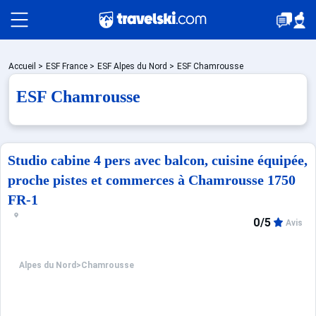
Packages
Accueil
>
ESF France
>
ESF Alpes du Nord
>
ESF Chamrousse
ESF Chamrousse
Stations
Studio cabine 4 pers avec balcon, cuisine équipée,
Hébergements
proche pistes et commerces à Chamrousse 1750
FR-1
Bons plans
0/5
Avis
Alpes du Nord
>
Chamrousse
☼ Montagne été