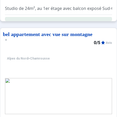
Studio de 24m², au 1er étage avec balcon exposé Sud-Ou
Moquette + linoléum dans l'appartement.
Séjour
Un canapé clic-clac.
bel appartement avec vue sur montagne
Une télévision + lecteur DVD
0/5
Avis
Cuisine
Alpes du Nord
>
Chamrousse
Coin cabine (couloir)
deux lits superposés. (2 lits)
Salle de bains/WC
Salle de bains avec douche et lave-linge.
Les WC sont séparés.
Equipements particuliers