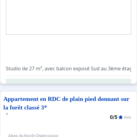
Sites CSE & Groupes
Studio de 27 m², avec balcon exposé Sud au 3ème étage.
Casier à skis n°05 - piscine extérieure en été.
Séjour
Un lit deux personnes (140*190).
Appartement en RDC de plain pied donnant sur
TV
la forêt classé 3*
0/5
Avis
Coin cabine
Deux lits superposés (80*190).
Alpes du Nord
>
Chamrousse