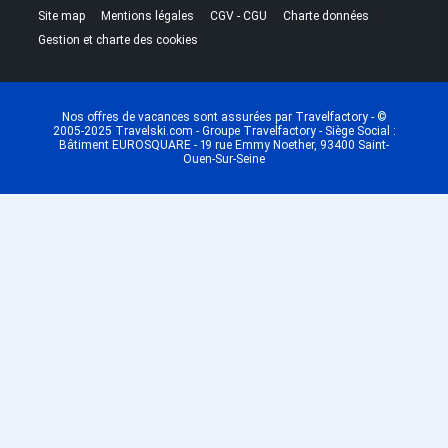
|
|
|
|
Site map
Mentions légales
CGV - CGU
Charte données
Gestion et charte des cookies
Nos offres de vacances sont assurées par Travelfactory - ©
2005-2025 Travelski.com - Groupe Travelfactory - Siège Social :
Bâtiment EUROSQUARE - 19 rue Emmy Noether, 93400 Saint-
Ouen-Sur-Seine