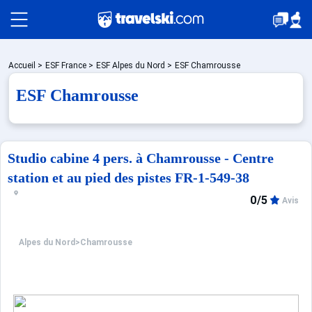
Packages
Accueil
>
ESF France
>
ESF Alpes du Nord
>
ESF Chamrousse
ESF Chamrousse
Stations
Studio cabine 4 pers. à Chamrousse - Centre
Hébergements
station et au pied des pistes FR-1-549-38
0/5
Avis
Bons plans
Alpes du Nord
>
Chamrousse
☼ Montagne été