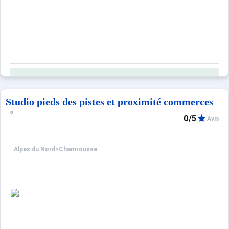
Une Nespresso.
Draps et linge de maison à apporter.
Ménage non compris.
Animaux acceptés avec supplément de 20 €
Pour visiter virtuellement cet appartement, copiez le lie
Prestations optionnelles à régler sur place et à réserver 
Studio pieds des pistes et proximité commerces
ANIMAUX avec supplément : 20.0 €.
Boitiers connexion WIFI semaine : 39.0 €.
0/5
Avis
location lit bébé : 15.0 €.
MENAGE STUDIO/STUDIO CABINE : 50.0 €.
Alpes du Nord
>
Chamrousse
DRAPS GRAND LIT : 15.0 €.
DRAPS PETIT LIT : 12.0 €.
Serviettes toilettes pour 1 personne : 8.0 €.
TORCHONS : 3.0 €.