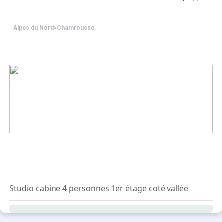
Pour visiter virtuellement cet appartement, copiez le lie
Alpes du Nord
>
Chamrousse
[hidden]
Prestations optionnelles à régler sur place et à réserver 
Boitiers connexion WIFI semaine : 39.0 €.
location lit bébé : 15.0 €.
MENAGE APPART. 3 PIECES : 75.0 €.
DRAPS GRAND LIT : 15.0 €.
DRAPS PETIT LIT : 12.0 €.
Serviettes toilettes pour 1 personne : 8.0 €.
TORCHONS : 3.0 €.
Ce logement est diffusé par un professionnel. Sauf menti
Seuls les équipements mentionnés spécifiquement dans c
Studio cabine 4 personnes 1er étage coté vallée
Cabine