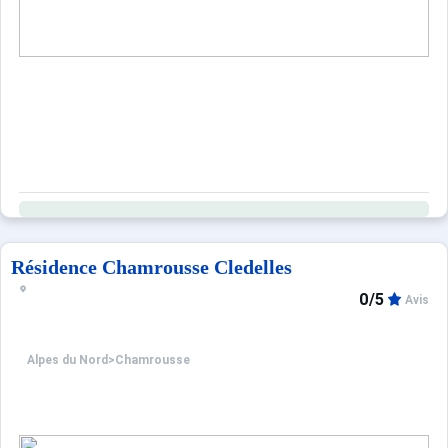
Ce logement est diffusé par un professionnel. Sauf menti
Seuls les équipements mentionnés spécifiquement dans c
Résidence Chamrousse Cledelles
0/5
Avis
Alpes du Nord
>
Chamrousse