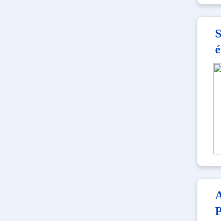
S
é
A
P