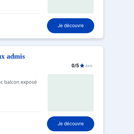
Je découvre
ux admis
0/5
Avis
ec balcon exposé
erposés 90*190
r, 2 plaques
Je découvre