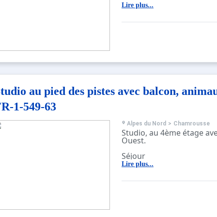
Lire plus...
tudio au pied des pistes avec balcon, anima
R-1-549-63
Alpes du Nord
>
Chamrousse
Studio, au 4ème étage av
Ouest.
Séjour
Un BZ 140*190, 2 lits sup
Lire plus...
Une télévision.
Cuisine
Equipée d'un réfrigérateu
électrique, four.