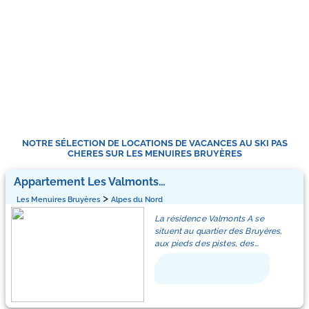
NOTRE SÉLECTION DE LOCATIONS DE VACANCES AU SKI PAS
CHERES SUR LES MENUIRES BRUYÈRES
Appartement Les Valmonts A
>
Les Menuires Bruyères
Alpes du Nord
La résidence Valmonts A se
situent au quartier des Bruyères,
aux pieds des pistes, des
remontées mécaniques et à
environ 200m du centre du
quartier.
L'accès en voiture se fait du