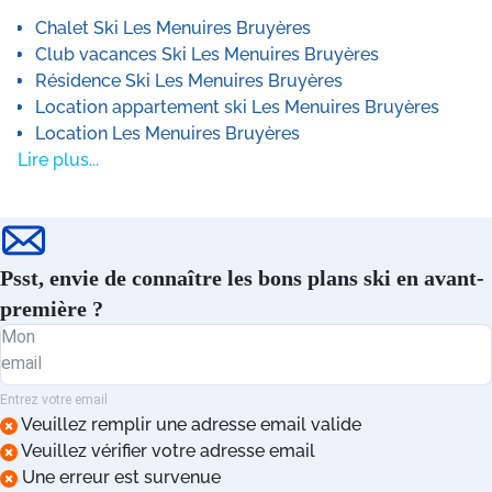
Hotel Ski Courchevel 1550
Chalet Ski Les Menuires Bruyères
Hotel Ski Courchevel 1650
Club vacances Ski Les Menuires Bruyères
Hotel Ski Courchevel 1850
Résidence Ski Les Menuires Bruyères
Hotel Ski Doucy
Location appartement ski Les Menuires Bruyères
Hotel Ski Flaine Forum 1600
Location Les Menuires Bruyères
Hotel Ski La Clusaz
Lire plus...
Hotel Ski La Plagne
Hotel Ski La Rosière
Hotel Ski Les Arcs 1600
Hotel Ski Les Arcs 1800
Hotel Ski Les Arcs 2000
Psst, envie de connaître les bons plans ski en avant-
Hotel Ski Les Deux Alpes Centre
première ?
Hotel Ski Les Deux Alpes Venosc
Mon
Hotel Ski Les Houches
email
Hotel Ski Les Menuires Croisette
Hotel Ski Les Menuires Preyerand
Entrez votre email
Veuillez remplir une adresse email valide
Hotel Ski Les Menuires Reberty 1850
Veuillez vérifier votre adresse email
Hotel Ski Megève
Une erreur est survenue
Hotel Ski Méribel Altiport 1700