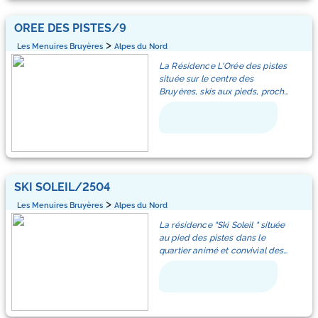
simple + 1 lit gigogne.
de coronavirus (COVID-19), les
et jardin d'enfants, espace
établissements appliquent
détente aqualudique, luge sur
Ascenseur
OREE DES PISTES/9
Coin cuisine : réfrigérateur , 2
actuellement des mesures
rail speed mountain, front de
plaques électriques , mini four,
>
sanitaires supplémentaires
Les Menuires Bruyères
Alpes du Nord
neige (télésiège, télécabine).
Appartement équipé de
cafetière électrique, four micro-
exceptionnelles. En
Equipement :
couvertures et oreillers
La Résidence L'Orée des pistes
ondes, appareil à raclette.
conséquence, certains services
Ascenseur, casiers à skis,
située sur le centre des
et équipements peuvent être
parking gratuit au pied de
Bruyères, skis aux pieds, proche
Appartement avec télévision
réduits ou indisponibles.
l'immeuble.
de toutes les commodités et du
Point fort :
départ ESF.
Salle de bain avec baignoire et
Départ skis aux pieds, accès
WC.
direct à la place des Bruyères
par l'ascenseur.
Appartement non fumeur,
2 Pièces 5 personnes 28m² avec
animaux non admis.
balcon exposé ouest, vue lac et
SKI SOLEIL/2504
montagne . 2 ème étage avec
Casier à skis ( local à skis au
>
Les Menuires Bruyères
Alpes du Nord
ascenceur.
niveau -1 de la résidence).
Appartement équipé de
La résidence "Ski Soleil " située
Couchages :
couverture
au pied des pistes dans le
Séjour: 1 canapé lit simple
quartier animé et convivial des
(80cm)
Bruyères avec commerces,
Chambre : 1 lit double
magasins de skis, supérette,
Coin montagne : 2 lits
restaurants, cinéma, Club des
superposés
Piou-Piou (de 30 mois à 6 ans)
pour les enfants,