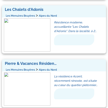
Télécabine / Remontées env.
Possibilité de location de
skiable 10 m. École de ski 20 m,
100 m. Pistes env. 100 m.
parking souterrain sous réserve
patinoire 50 m.
Les Chalets d'Adonis
de disponibilité : 60€/semaine
appartement, 6 - 8 personnes,
>
Les Menuires Bruyères
Alpes du Nord
Studio 24 m2 au 5ème étage:
3,5 pièce(s), 2 chambre(s), 2
séjour/salle à manger avec 1
Résidence moderne,
salle(s) de bains, env. 60 m², 1
divan-lit double (140 cm), TV.
accueillante "Les Chalets
niveau(x).
Sortie sur le balcon. Entrée avec
d'Adonis". Dans la localité, à 2
Caractéristiques: Location dans
1 x 2 lits superposés (80 cm).
km du centre, à 500 m des
une résidence.
Coin cuisine (2 plaques de
pistes de ski. En commun:
Aménagement: accueillant,
cuisson, mini-four). Bain/WC.
piscine, piscine couverte (9 x 5
moquette, sol stratifié.
Chauffage électrique. Balcon,
m, profondeur 100 - 160 cm,
Équipement: télévision satellite;
situation nord et situation ouest.
01.01.-31.12.). Infrastructures de
connexion Internet Wi-Fi
Carlines 1. Inclus: Garantie
la résidence: réception, salon,
(inclus); chauffage central au
satisfaction gratuite Disponible
accès internet, sauna, bains de
fioul; casiers à ski fermant à clé.
Pierre & Vacances Résidence Aconit
sur le site avec supplément:
vapeur (hammam), lave-linge,
Poussette 3.0EUR par jour,
>
Les Menuires Bruyères
Alpes du Nord
sèche-linge (en commun, en
Répartition des pièces:
Réhausseur bébé (pour enfants)
sus). En hiver, merci de prévoir
Séjour avec couchages:
La résidence Aconit,
3.0EUR par jour, Mat Ski Adulte 6
des chaînes. Place de parking
canapé-lit 2 personnes OU
récemment rénovée, est située
jrs Alpin Bleu (skis et
(nombre de places limité) près
banquette-lit gigogne.
au cœur du quartier piétonnier
chaussures) 60.0EUR prix
de la maison. Magasins,
Coin repas: dans le séjour.
des Bruyères des Menuires,
forfaitaire, WIFI (connexion
magasin d'alimentation 250 m,
Coin cuisine: dans le séjour.
station familiale et sportive à
3/4G max. 10 appareils – limité
centre commercial 1 km,
Équipement de la cuisine : 4
l'architecture authentique du
à 1 GO par jour) 5.6EUR par jour,
restaurant 250 m. Télésiège 500
plaques vitro-céramiques,
domaine des 3 Vallées.
Mat Ski Junior 7-11 ans 6 jours
m, télécabine 150 m, domaine
micro-ondes, lave-vaisselle,
Idéalement située, vous
(skis et chaussures) 36.0EUR