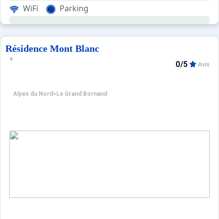
WiFi
Parking
Sur les hauteurs du Chinaillon, le Samance offre un des 
Résidence Mont Blanc
Les Plus de cette location à la montagne : vue sur les pis
0/5
Avis
Informations pratiques : casier à skis, emplacement de p
Alpes du Nord
>
Le Grand Bornand
**** Environnement ****
Choix idéal de location vacances à la montagne, le quat