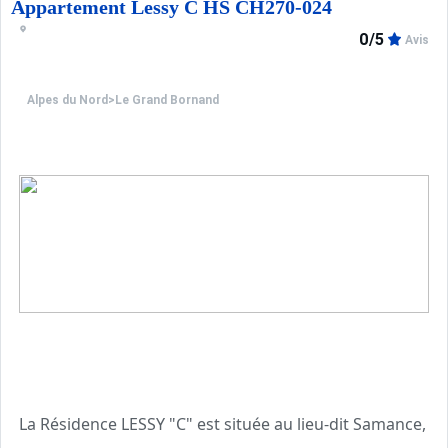
Les Plus de cette location à la montagne : vue sur
Appartement Lessy C HS CH270-024
0/5
Avis
Alpes du Nord
>
Le Grand Bornand
La Résidence LESSY "C" est située au lieu-dit Samance, à