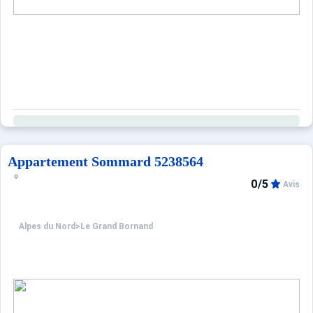
De belles randonnées vous sont accessibles de part et d
L'oeil du professionnel : Cet appartement plaît beaucoup
Appartement Sommard 5238564
0/5
Avis
Alpes du Nord
>
Le Grand Bornand