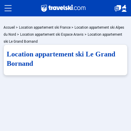
Packages
Accueil
>
Location appartement ski France
>
Location appartement ski Alpes
du Nord
>
Location appartement ski Espace Aravis
>
Location appartement
ski Le Grand Bornand
Stations
Location appartement ski Le Grand
Bornand
Hébergements
Bons plans
Sites CSE & Groupes