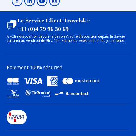
Location appartement ski Méribel
Centre 1600
Location appartement ski Les
Le Service Client Travelski:
Menuires Bruyères
+33 (0)4 79 96 30 69
Location appartement ski Les
A votre disposition depuis la Savoie A votre disposition depuis la Savoie
du lundi au vendredi de 9h à 19h. Fermé les week-ends et les jours fériés.
Menuires Reberty 2000
Location appartement ski Les
Menuires Reberty 1850
Location appartement ski Les
Paiement 100% sécurisé
Menuires Croisette
Location appartement ski Saint
Martin de Belleville
Location appartement ski Les
Menuires Preyerand
Location appartement ski Les
Menuires Brelin
Location appartement ski Les
Menuires Fontanettes
Location appartement ski Les