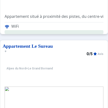
Appartement situé à proximité des pistes, du centre-vill
WiFi
Ce logement de 50m² bénéficie d'un balcon et d'une cuis
Appartement Le Sureau
0/5
Avis
Alpes du Nord
>
Le Grand Bornand