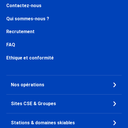
Contactez-nous
Carroz d'Araches
Location appartement ski
Qui sommes-nous ?
Samoëns
Location appartement ski Flaine
Recrutement
Forum 1600
Location appartement ski Flaine
FAQ
Le Hameau 1800
Location appartement ski Flaine
Ethique et conformité
Montsoleil 1750
Location appartement ski Flaine
Forêt 1700
Location appartement ski
Nos opérations
Morillon 1100 Les Esserts
Location appartement ski
Morillon Village
Sites CSE & Groupes
Location appartement ski Saint
François Longchamp
Stations & domaines skiables
Location appartement ski