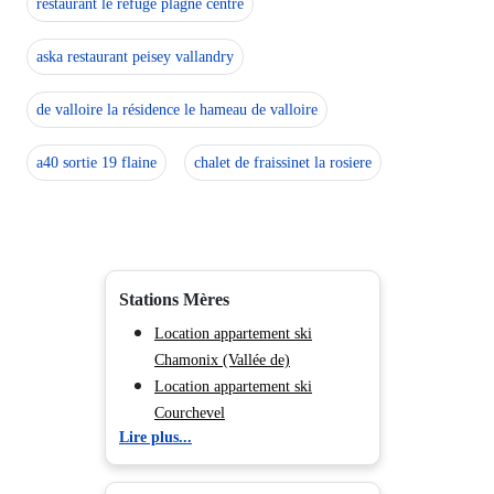
restaurant le refuge plagne centre
aska restaurant peisey vallandry
de valloire la résidence le hameau de valloire
a40 sortie 19 flaine
chalet de fraissinet la rosiere
Stations Mères
Location appartement ski
Chamonix (Vallée de)
Location appartement ski
Courchevel
Lire plus...
Location appartement ski Méribel
Location appartement ski Les
Menuires