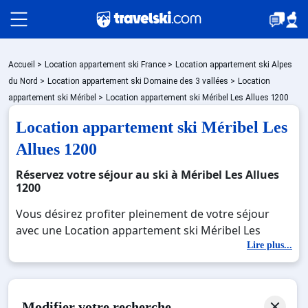
Packages
Accueil
>
Location appartement ski France
>
Location appartement ski Alpes
du Nord
>
Location appartement ski Domaine des 3 vallées
>
Location
appartement ski Méribel
>
Location appartement ski Méribel Les Allues 1200
Stations
Location appartement ski Méribel Les
Allues 1200
Hébergements
Réservez votre séjour au ski à Méribel Les Allues
1200
Vous désirez profiter pleinement de votre séjour
Bons plans
avec une Location appartement ski Méribel Les
Allues 1200 ? Découvrez nos offres de Location
Lire plus...
appartement ski Méribel Les Allues 1200 pour skier
Sites CSE & Groupes
sans limite à noel, jour de l'an, février. Fermez les
yeux et imaginez… Profitez de votre Location
Modifier votre recherche