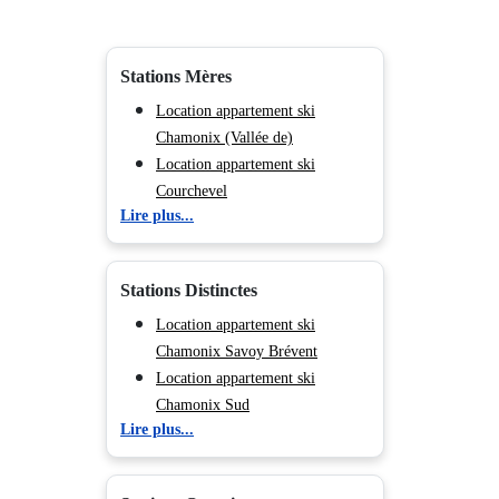
Stations Mères
Location appartement ski
Chamonix (Vallée de)
Location appartement ski
Courchevel
Lire plus...
Location appartement ski Méribel
Location appartement ski Les
Menuires
Stations Distinctes
Location appartement ski Flaine
Location appartement ski
Location appartement ski
Morillon
Chamonix Savoy Brévent
Location appartement ski
Location appartement ski
Valmorel
Chamonix Sud
Lire plus...
Location appartement ski Les
Location appartement ski
Deux Alpes
Chamonix Les Praz
Location appartement ski Les
Location appartement ski