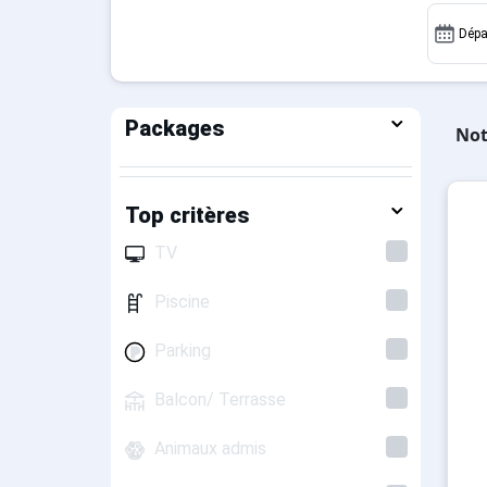
Dépa
Packages
Not
Top critères
TV
Piscine
Parking
Balcon/ Terrasse
Animaux admis