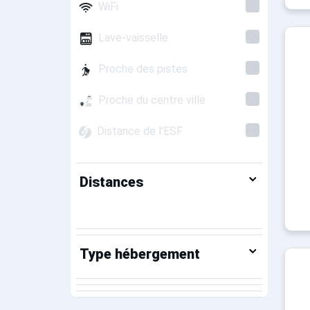
WiFi
Lave-vaisselle
Proche des pistes
Proche du centre ville
Distance de l'ESF
Distances
Type hébergement