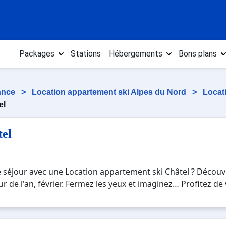
Packages
Stations
Hébergements
Bons plans
rance
>
Location appartement ski Alpes du Nord
>
Locat
el
tel
e séjour avec une Location appartement ski Châtel ? Décou
jour de l'an, février. Fermez les yeux et imaginez… Profitez d
rrez mêler les plaisirs de la glisse sur les pistes de ski et
 week-end ou pour 7 jours en Location appartement ski Châ
irs uniques de vos vacances au ski.