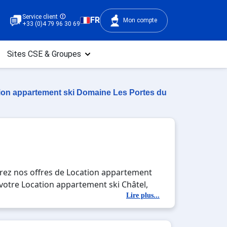
Service client
FR
Mon compte
+33 (0)4 79 96 30 69
Sites CSE & Groupes
ion appartement ski Domaine Les Portes du
vrez nos offres de Location appartement
e votre Location appartement ski Châtel,
 des activités en totale immersion avec la
Lire plus...
tel , en famille ou entre amis, c'est