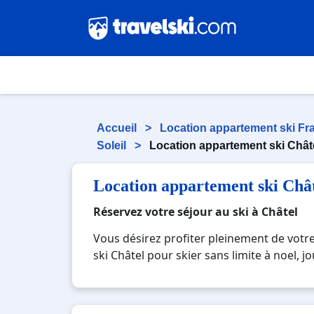
Accueil
>
Location appartement ski F
Soleil
>
Location appartement ski Chât
Location appartement ski Châ
Réservez votre séjour au ski à Châtel
Vous désirez profiter pleinement de votr
ski Châtel pour skier sans limite à noel, 
une station réputée et moderne où vous pou
beauté des paysages montagnards. Pour un
l'occasion parfaite pour créer des souven