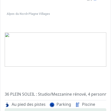
Alpes du Nord
>
Plagne Villages
36 PLEIN SOLEIL : Studio/Mezzanine rénové, 4 personnes d
Cuisine séparée : four, réfrigérateur, 2 plaques électrique
Au pied des pistes
Parking
Piscine
Séjour : 1 lit simple. TV