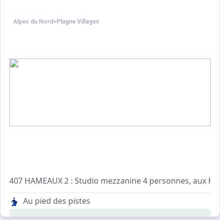
Alpes du Nord
>
Plagne Villages
407 HAMEAUX 2 : Studio mezzanine 4 personnes, aux Hame
- Kitchenette avec 2 plaques éle
Au pied des pistes
- Séjour avec 1 lit gigogne. TV
- Salle de bains avec lavabo baignoire et WC