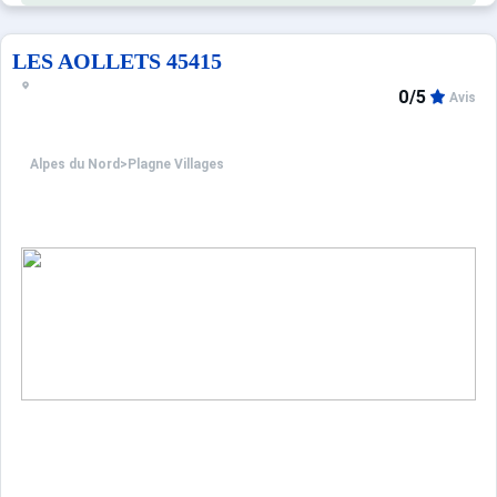
Chambre : 2 lits simples
Salle de bains avec lavabo, baignoire, WC
Salle d'eau avec douche et WC
LES AOLLETS 45415
0/5
Avis
Alpes du Nord
>
Plagne Villages