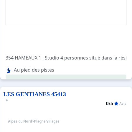
354 HAMEAUX 1 : Studio 4 personnes situé da
- Cuisine séparée avec 2 plaques électriques, 1 réfrigérateu
Au pied des pistes
- Séjour 1 canapé lit 2 pers.+ 1 lit gigogne 2 pers.
- Salle de bain lavabo + baignoire + wc
Télévision
LES GENTIANES 45413
0/5
Avis
Alpes du Nord
>
Plagne Villages