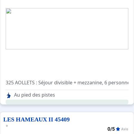
325 AOLLETS : Séjour divisible + mezzanine, 6 personnes 
Cuisine séparée : 2 plaques électriques, réfrigérateur, m
Au pied des pistes
Séjour : 1 lit gigogne 2 personnes et 2 lits superposés. T
Mezzanine ouverte sur séjour : 1 lit double
2 salles de bains avec lavabo, baignoire et WC
LES HAMEAUX II 45409
0/5
Avis