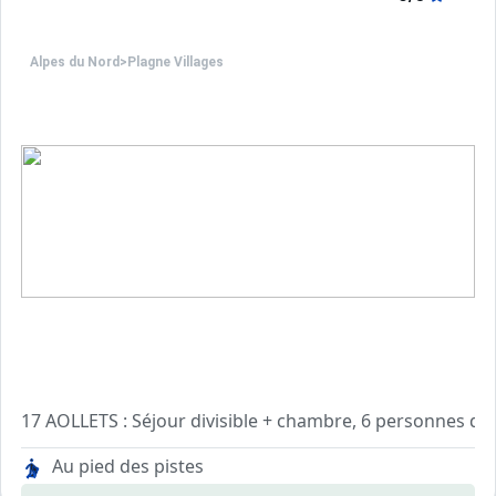
Alpes du Nord
>
Plagne Villages
17 AOLLETS : Séjour divisible + chambre, 6 personnes dan
Kitchenette séparée par cloison amovible avec 2 plaques él
Au pied des pistes
Séjour : 1 canapé lit double, 2 lits simples. TV