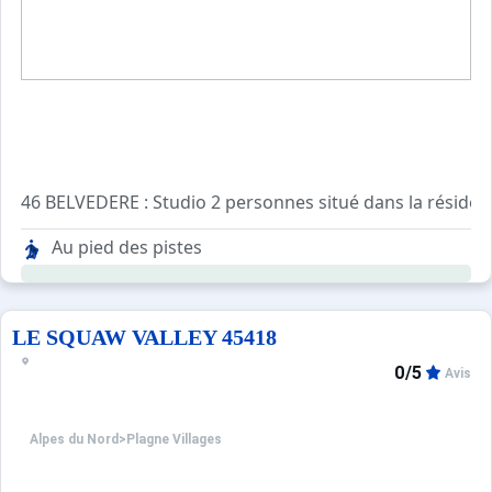
46 BELVEDERE : Studio 2 personnes situé dans la résiden
Kitchenette : 2 plaques électriques, réfrigérateur, micro 
Au pied des pistes
Séjour : 1 lit gigogne 2 personnes. TV
Salle d'eau : Douche, lavabo, WC
LE SQUAW VALLEY 45418
0/5
Avis
Alpes du Nord
>
Plagne Villages