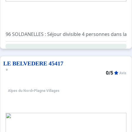
96 SOLDANELLES : Séjour divisible 4 personnes dans la ré
Salle de bains : Lavabo, baignoire, WC séparés
Cuisine séparée : Four, 2 plaques électriques, réfrigérateur
Séjour divisible : 1 lit gigogne 2 personnes
Coin nuit : 2 lits superposés. TV
LE BELVEDERE 45417
CLASSEMENT MEUBLE : 2 CRISTAUX. Pas d'animaux.
0/5
Avis
Alpes du Nord
>
Plagne Villages