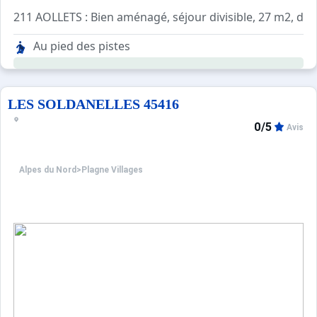
211 AOLLETS : Bien aménagé, séjour divisible, 27 m2, dans
2 petits balcons exposé Est vue Plagne Soleil
Au pied des pistes
Séjour : 1 canapé clic clac 2 personnes. TV
Coin nuit avec cloison bois : 2 lits superposés
Salle de bains : Baignoire, lavabo. WC séparés
Coin cuisine : 2 plaques électriques, réfrigérateur, micro 
LES SOLDANELLES 45416
0/5
Avis
Alpes du Nord
>
Plagne Villages