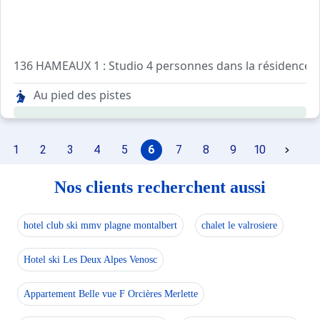
136 HAMEAUX 1 : Studio 4 personnes dans la résidence Le
- Cuisine séparée : 2 plaques électriques réfrigérateur e
Au pied des pistes
- Séjour : 2 canapés lit de 2 personnes. TV
- Salle de bains avec lavabo baignoire WC
1
2
3
4
5
6
7
8
9
10
Nos clients recherchent aussi
hotel club ski mmv plagne montalbert
chalet le valrosiere
Hotel ski Les Deux Alpes Venosc
Appartement Belle vue F Orcières Merlette