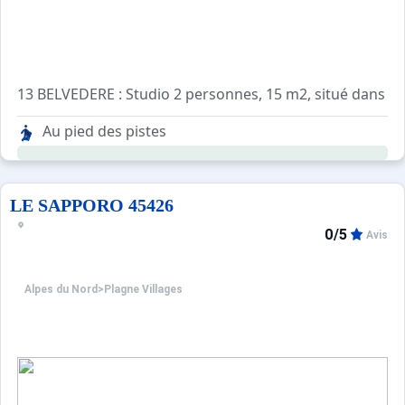
13 BELVEDERE : Studio 2 personnes, 15 m2, situé dans la 
Kitchenette dans l'entrée avec 2 plaques électriques, réf
Au pied des pistes
Séjour : 1 lit peigne 2 personnes. TV
Salle d'eau avec lavabo, douche WC
LE SAPPORO 45426
0/5
Avis
Alpes du Nord
>
Plagne Villages