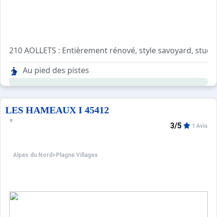
210 AOLLETS : Entièrement rénové, style savoyard, studio
Séjour avec un canapé lit BZ et une chauffeuse. TV
Au pied des pistes
Kitchenette avec 2 plaques électriques, four et réfrigéra
Salle de bains avec lavabo, baignoire et WC
Pas d'animaux
CLASSEMENT MEUBLE : 3 CRISTAUX
LES HAMEAUX I 45412
3/5
1 Avis
Alpes du Nord
>
Plagne Villages