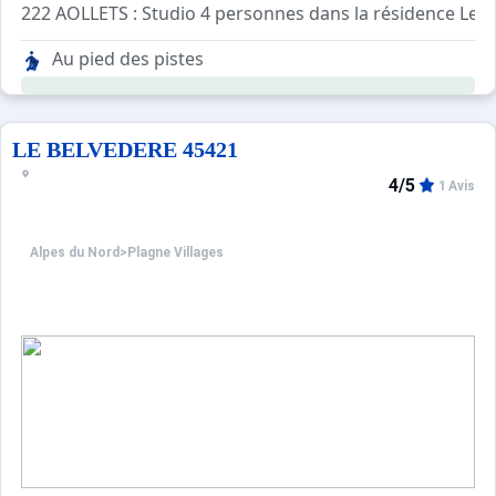
222 AOLLETS : Studio 4 personnes dans la résidence Les A
Kitchenette : 2 plaques électriques, four, micro ondes et 
Au pied des pistes
Séjour : 1 clic clac 2 personnes, 2 lits superposés. TV
Salle de bains : Lavabo, douche, WC
LE BELVEDERE 45421
4/5
1 Avis
Alpes du Nord
>
Plagne Villages