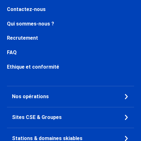
Location appartement ski Les
Contactez-nous
Carroz d'Araches
Location appartement ski
Qui sommes-nous ?
Samoëns
Location appartement ski Flaine
Recrutement
Forum 1600
Location appartement ski Flaine
FAQ
Le Hameau 1800
Location appartement ski Flaine
Ethique et conformité
Montsoleil 1750
Location appartement ski Flaine
Forêt 1700
Location appartement ski
Nos opérations
Morillon 1100 Les Esserts
Location appartement ski
Morillon Village
Sites CSE & Groupes
Location appartement ski Saint
François Longchamp
Stations & domaines skiables
Location appartement ski