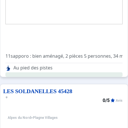
11sapporo : bien aménagé, 2 pièces 5 personnes, 34 m2, e
Séjour : 2 lits simples, 1 lit tiroir. Tv
Au pied des pistes
Chambre : 2 lits simples
Salle de bains : lavabo, baignoire. Wc séparés
Cuisine : 1 four, 1 lave vaisselle, 1 réfrigérateur, 3 plaque
LES SOLDANELLES 45428
0/5
Avis
Alpes du Nord
>
Plagne Villages