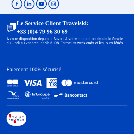
Location appartement ski Méribel
Centre 1600
Location appartement ski Les
Le Service Client Travelski:
Menuires Bruyères
+33 (0)4 79 96 30 69
Location appartement ski Les
A votre disposition depuis la Savoie A votre disposition depuis la Savoie
Menuires Reberty 2000
du lundi au vendredi de 9h à 19h. Fermé les week-ends et les jours fériés.
Location appartement ski Les
Menuires Reberty 1850
Location appartement ski Les
Paiement 100% sécurisé
Menuires Croisette
Location appartement ski Saint
Martin de Belleville
Location appartement ski Les
Menuires Preyerand
Location appartement ski Les
Menuires Brelin
Location appartement ski Les
Menuires Fontanettes