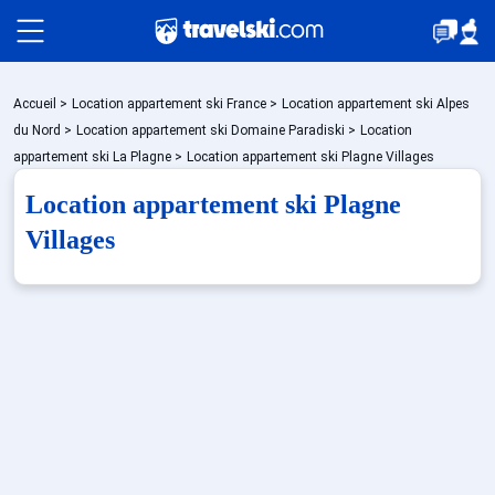
Packages
Accueil
>
Location appartement ski France
>
Location appartement ski Alpes
du Nord
>
Location appartement ski Domaine Paradiski
>
Location
appartement ski La Plagne
>
Location appartement ski Plagne Villages
Stations
Location appartement ski Plagne
Villages
Hébergements
Bons plans
Sites CSE & Groupes