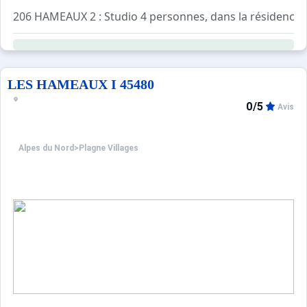
206 HAMEAUX 2 : Studio 4 personnes, dans la résidence L
Séjour avec 2 lits gigogne. TV
Salle de bains : Baignoire, lavabo, WC
Kitchenette dans l'entrée : 2 plaques électriques, réfrig
LES HAMEAUX I 45480
0/5
Avis
Alpes du Nord
>
Plagne Villages