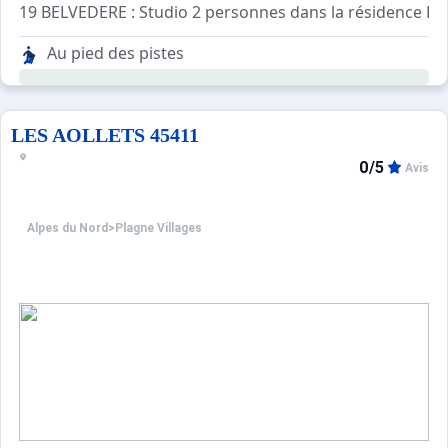
19 BELVEDERE : Studio 2 personnes dans la résidence Le B
Au pied des pistes
- Séjour avec 2 lit d'une personne. TV
- Salle d'eau avec lavabo douche et WC
ANIMAUX NON ADMIS
LES AOLLETS 45411
0/5
Avis
Alpes du Nord
>
Plagne Villages