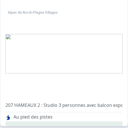
Alpes du Nord
>
Plagne Villages
207 HAMEAUX 2 : Studio 3 personnes avec balcon exposé 
2è étage avec ascenceur, au pied des pistes
Au pied des pistes
2 canapé clic clac 2 personnes. TV
équipé réfrigérateur, micro ondes, four et 2 plaques élec