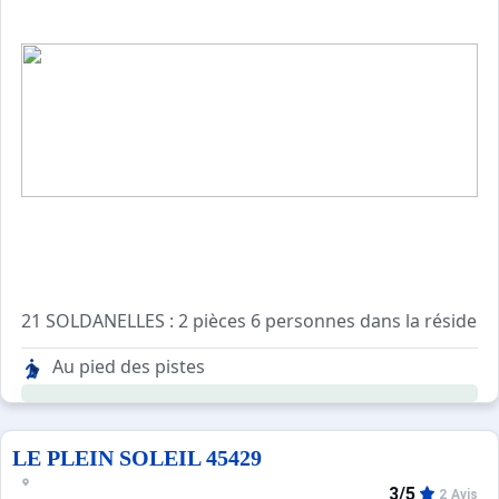
21 SOLDANELLES : 2 pièces 6 personnes dans la résidence 
Séjour divisible : 2 lits simples. TV
Au pied des pistes
Chambre : 2x2 lits superposés.
Cuisine séparée : 2 plaques électriques, four, micro ondes,
Salle de bains : Lavabo, baignoire. WC séparés.
LE PLEIN SOLEIL 45429
3/5
2 Avis