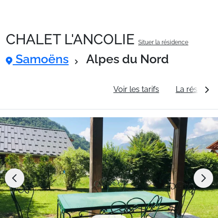
CHALET L'ANCOLIE
Situer la résidence
Packages
Samoëns
Alpes du Nord
🚆Train de nuit
Informations générales
Voir les tarifs
La résidenc
Stations
Hébergements
Bons plans