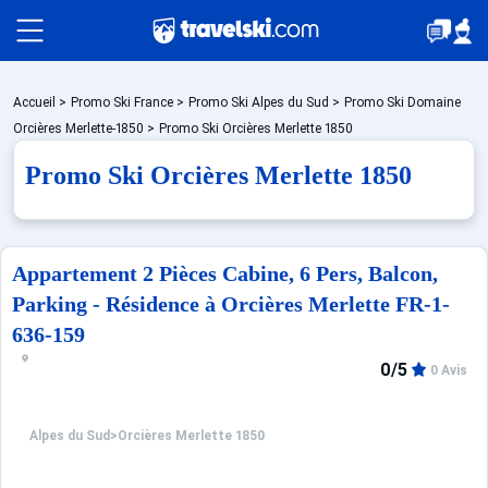
Packages
Accueil
>
Promo Ski France
>
Promo Ski Alpes du Sud
>
Promo Ski Domaine
Orcières Merlette-1850
>
Promo Ski Orcières Merlette 1850
Promo Ski Orcières Merlette 1850
Stations
Hébergements
Appartement 2 Pièces Cabine, 6 Pers, Balcon,
Parking - Résidence à Orcières Merlette FR-1-
636-159
Bons plans
0/5
0 Avis
Montagne été
Alpes du Sud
>
Orcières Merlette 1850