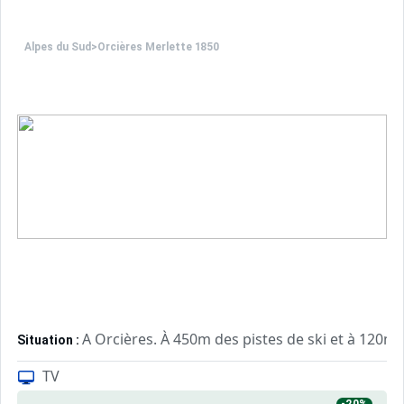
Alpes du Sud
>
Orcières Merlette 1850
A Orcières. À 450m des pistes de ski et à 120
Situation :
De grand confort et bien équipé. Avec balco
Appartement :
TV