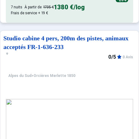
-20%
1380 €
/log
7 nuits
À partir de
1735 €
Frais de service + 19 €
Studio cabine 4 pers, 200m des pistes, animaux
acceptés FR-1-636-233
0/5
0 Avis
Alpes du Sud
>
Orcières Merlette 1850