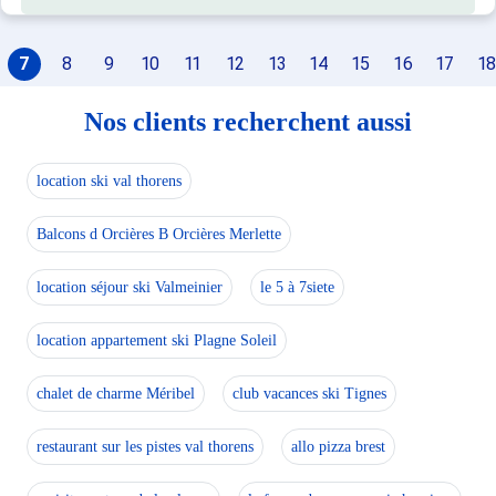
7
8
9
10
11
12
13
14
15
16
17
18
Nos clients recherchent aussi
location ski val thorens
Balcons d Orcières B Orcières Merlette
location séjour ski Valmeinier
le 5 à 7siete
location appartement ski Plagne Soleil
chalet de charme Méribel
club vacances ski Tignes
restaurant sur les pistes val thorens
allo pizza brest