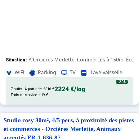
À Orcieres Merlette. Commerces à 150m. École 
Situation :
Confortable et tout équipé. Avec
Appartement de particulier :
WiFi
Parking
TV
Lave-vaisselle
-20%
2224 €
/log
7 nuits
À partir de
2816 €
Frais de service + 19 €
Studio cosy 30m², 4/5 pers, à proximité des pistes
et commerces - Orcières Merlette, Animaux
acceptés FR-1-636-87