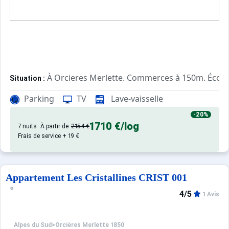
À Orcieres Merlette. Commerces à 150m. École 
Situation :
Confortable et tout équipé. Avec
Appartement de particulier :
Parking
TV
Lave-vaisselle
-20%
1710 €
/log
7 nuits
À partir de
2154 €
Frais de service + 19 €
Appartement Les Cristallines CRIST 001
4/5
1 Avis
Alpes du Sud
>
Orcières Merlette 1850