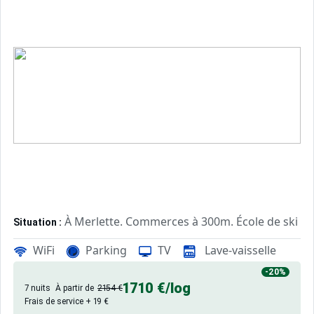
À Merlette. Commerces à 300m. École de ski à 
Situation :
Confortable et tout équipé. Avec
Appartement de particulier :
WiFi
Parking
TV
Lave-vaisselle
-20%
1710 €
/log
7 nuits
À partir de
2154 €
Frais de service + 19 €