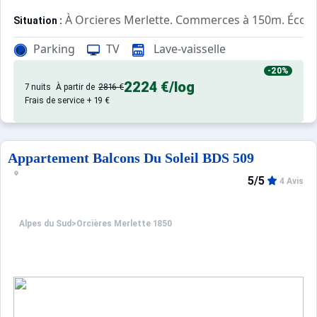
À Orcieres Merlette. Commerces à 150m. École 
Situation :
Confortable et tout équipé. Avec
Appartement de particulier :
Parking
TV
Lave-vaisselle
-20%
2224 €
/log
7 nuits
À partir de
2816 €
Frais de service + 19 €
Appartement Balcons Du Soleil BDS 509
5/5
4 Avis
Alpes du Sud
>
Orcières Merlette 1850