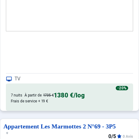
- kit linge de toilette ( 1 drap de bain + 1 serviette) 12€
- kit bébé ( lit + matelas + chaise haute ) 15 €
- ménage fin de séjour : 68€
- kit draps/ taie (lit simple 2 draps + taie): 10.50€
- kit draps/ taies (lit double 2 draps + 2 taies): 14 €
Prestations optionnelles à régler sur place et à réserver 
Ménage studio : 68.0 €.
Kit serviettes : 10.0 €.
Ce logement est diffusé par un professionnel. Sauf menti
TV
: Appartements confortables et
Appartement de particulier
Seuls les équipements mentionnés spécifiquement dans c
-20%
1380 €
/log
7 nuits
À partir de
1735 €
Frais de service + 19 €
Appartement Les Marmottes 2 N°69 - 3P5
0/5
0 Avis