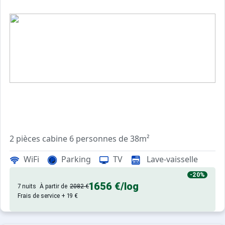
Sites CSE & Groupes
2 pièces cabine 6 personnes de 38m²
WiFi
Parking
TV
Lave-vaisselle
Résidence de qualité avec ascenseuret laverie, située à 
-20%
1656 €
/log
Appartement 2 pièces cabine, 38 m² environ, situé au 3èm
7 nuits
À partir de
2082 €
Frais de service + 19 €
6 couchages.
Séjour : 1 canapé convertible lit gigogne.