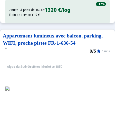
Seuls les équipements mentionnés spécifiquement dans c
-17%
1320 €
/log
7 nuits
À partir de
1604 €
Frais de service + 19 €
Appartement lumineux avec balcon, parking,
WIFI, proche pistes FR-1-636-54
0/5
0 Avis
Alpes du Sud
>
Orcières Merlette 1850