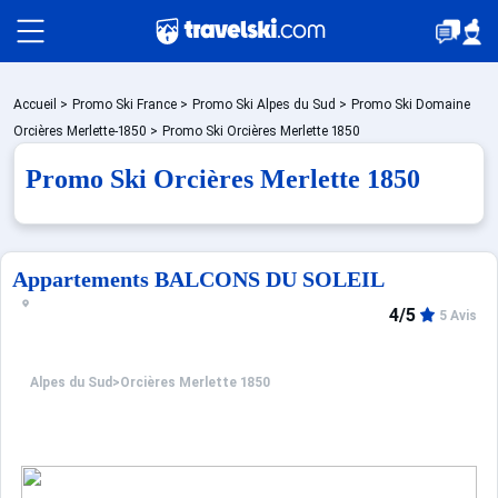
Packages
Accueil
>
Promo Ski France
>
Promo Ski Alpes du Sud
>
Promo Ski Domaine
Orcières Merlette-1850
>
Promo Ski Orcières Merlette 1850
Promo Ski Orcières Merlette 1850
Stations
Hébergements
Appartements BALCONS DU SOLEIL
4/5
5 Avis
Bons plans
Alpes du Sud
>
Orcières Merlette 1850
Montagne été