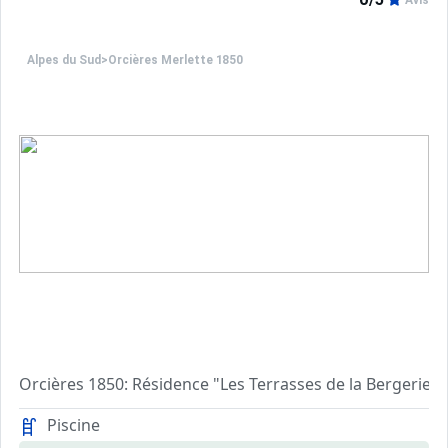
Avis
Alpes du Sud
>
Orcières Merlette 1850
Orcières 1850: Résidence "Les Terrasses de la Bergerie"
Apt 2 pièces 36 m2. Séjour/salle à manger avec 2 couchages
Piscine