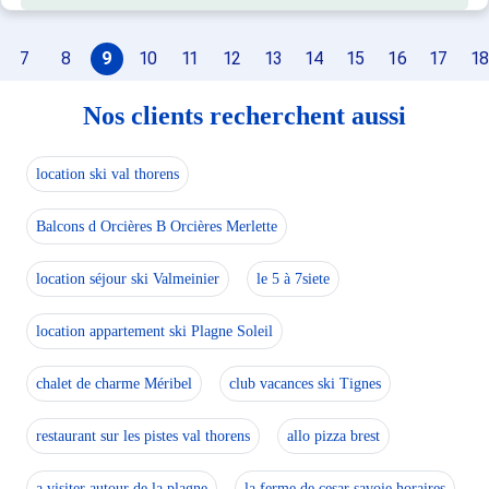
7
8
9
10
11
12
13
14
15
16
17
18
Nos clients recherchent aussi
location ski val thorens
Balcons d Orcières B Orcières Merlette
location séjour ski Valmeinier
le 5 à 7siete
location appartement ski Plagne Soleil
chalet de charme Méribel
club vacances ski Tignes
restaurant sur les pistes val thorens
allo pizza brest
a visiter autour de la plagne
la ferme de cesar savoie horaires