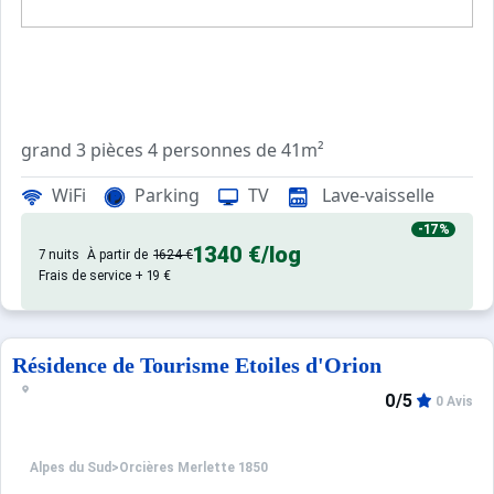
grand 3 pièces 4 personnes de 41m²
WiFi
Parking
TV
Lave-vaisselle
Résidence de qualité avec ascenseur et laverie, située à 
-17%
1340 €
/log
7 nuits
À partir de
1624 €
Frais de service + 19 €
4 couchages:
Chambre 1 : 1 lit deux places
Résidence de Tourisme Etoiles d'Orion
Chambre 2 : 2 lits simples
0/5
0 Avis
Coin cuisine : plaque vitro céramique ; double frigo, micro
Séjour: canapé neuf, tv, table
Alpes du Sud
>
Orcières Merlette 1850