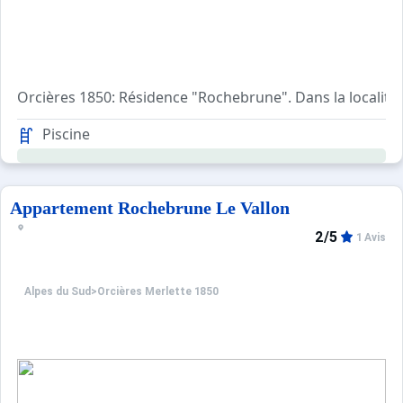
Orcières 1850: Résidence "Rochebrune". Dans la localité
Apt 2 pièces 38 m2. Séjour/salle à manger avec 2 couchage
Piscine
Appartement Rochebrune Le Vallon
2/5
1 Avis
Alpes du Sud
>
Orcières Merlette 1850