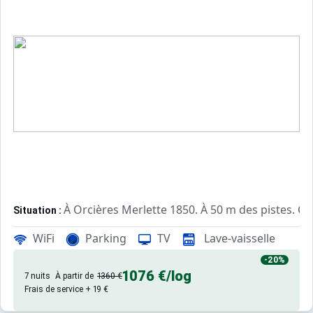
2 Salle de bains : 1 baignoire-douche et 1 douche s
Emplacement parking couvert n°51 (entrée - 1 face jardin
Situation sur le plan G20
ANIMAUX REFUSES
WIFI GRATUIT
EN HIVER LE LINGE DE LIT EST COMPRIS DANS LA LOCAT
En supplément sur réservation directement auprès de la c
- kit linge de toilette ( 1 drap de bain + 1 serviette)
À Orcières Merlette 1850. À 50 m des pistes. Cen
Situation :
- kit bébé ( lit + matelas + chaise haute )
de qualité, de 32 m² avec balcon, t
Résidence de Tourisme :
- ménage fin de séjour
WiFi
Parking
TV
Lave-vaisselle
- kit draps/ taie (lit simple 2 draps + taie)
-20%
- kit draps/ taies (lit double 2 draps + 2 taies)
1076 €
/log
7 nuits
À partir de
1360 €
Frais de service + 19 €
Ce logement est diffusé par un professionnel. Sauf menti