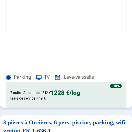
Sites CSE & Groupes
Parking
TV
Lave-vaisselle
: Appartements confortables et
Appartement de particulier
-18%
1228 €
/log
7 nuits
À partir de
1512 €
Frais de service + 19 €
3 pièces à Orcières, 6 pers, piscine, parking, wifi
gratuit FR-1-636-1