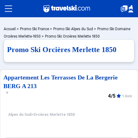
Packages
Accueil
>
Promo Ski France
>
Promo Ski Alpes du Sud
>
Promo Ski Domaine
Orcières Merlette-1850
>
Promo Ski Orcières Merlette 1850
Promo Ski Orcières Merlette 1850
Stations
Hébergements
Appartement Les Terrasses De La Bergerie
BERG A 213
4/5
Bons plans
1 Avis
Alpes du Sud
>
Orcières Merlette 1850
Montagne été