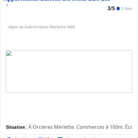
3/5
2 Avis
Alpes du Sud
>
Orcières Merlette 1850
À Orcieres Merlette. Commerces à 100m. École 
Situation :
Confortable et tout équipé. Avec
Appartement de particulier :