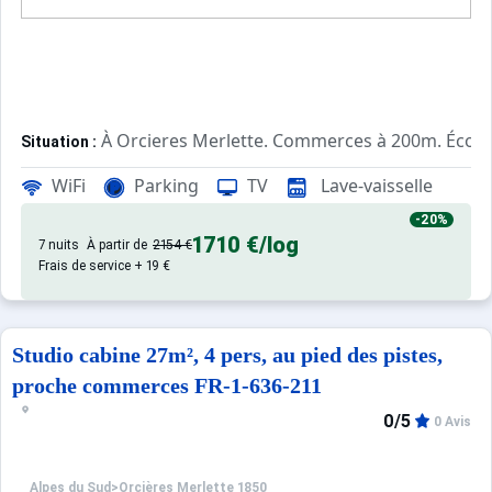
À Orcieres Merlette. Commerces à 200m. École 
Situation :
Confortable et tout équipé. Avec
Appartement de particulier :
WiFi
Parking
TV
Lave-vaisselle
-20%
1710 €
/log
7 nuits
À partir de
2154 €
Frais de service + 19 €
Studio cabine 27m², 4 pers, au pied des pistes,
proche commerces FR-1-636-211
0/5
0 Avis
Alpes du Sud
>
Orcières Merlette 1850