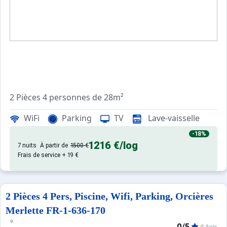
2 Pièces 4 personnes de 28m²
WiFi
Parking
TV
Lave-vaisselle
Dans résidence de qualité en coeur de station, située sur l
-18%
1216 €
/log
2 pièces pour 4 personnes :
7 nuits
À partir de
1500 €
Frais de service + 19 €
Séjour : 1 lit gigogne 2 personnes
Chambre : 1 lit 2 places
Salle de bains : baignoire, WC séparés
2 Pièces 4 Pers, Piscine, Wifi, Parking, Orcières
Cuisine : grand frigo avec partie congélateur, micro-onde, 
Merlette FR-1-636-170
0/5