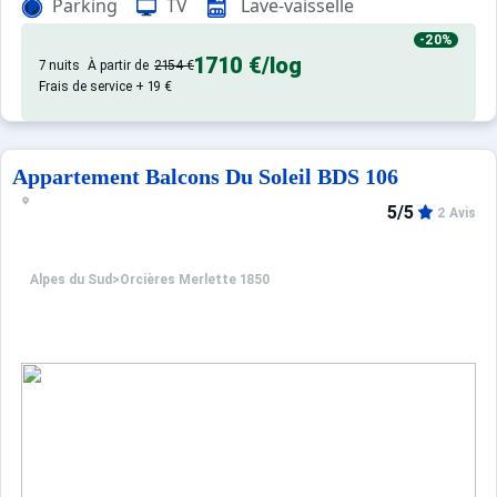
Parking
TV
Lave-vaisselle
-20%
1710 €
/log
7 nuits
À partir de
2154 €
Frais de service + 19 €
Appartement Balcons Du Soleil BDS 106
5/5
2 Avis
Alpes du Sud
>
Orcières Merlette 1850