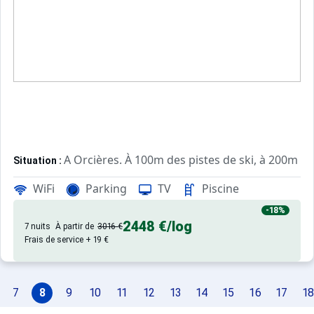
ANIMAUX REFUSES / WIFI GRATUIT ILLIMITE
En supplément sur réservation :
- kit linge de toilette ( 1 drap de bain + 1 serviette) 8€
- kit bébé ( lit + matelas + chaise haute ) 15 €
- ménage fin de séjour : 45 €
Attention, pour les locations en dehors des périodes d'o
A Orcières. À 100m des pistes de ski, à 200m d
Situation :
Ce logement est diffusé par un professionnel. Sauf menti
De grand confort et bien équipé. Avec pisci
Appartement :
Seuls les équipements mentionnés spécifiquement dans c
WiFi
Parking
TV
Piscine
-18%
2448 €
/log
7 nuits
À partir de
3016 €
Frais de service + 19 €
7
8
9
10
11
12
13
14
15
16
17
18