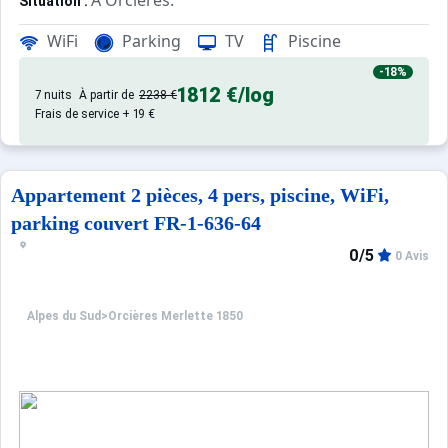
A Orcières.
Situation :
Prestations optionnelles à régler sur place et à réserver 
De grand confort et bien équipé. Avec pisci
Appartement :
Ménage studio : 68.0 €.
WiFi
Parking
TV
Piscine
Kit serviettes : 10.0 €.
-18%
1812 €
/log
7 nuits
À partir de
2238 €
Frais de service + 19 €
Ce logement est diffusé par un professionnel. Sauf menti
Seuls les équipements mentionnés spécifiquement dans c
Appartement 2 pièces, 4 pers, piscine, WiFi,
parking couvert FR-1-636-64
0/5
0 Avis
Alpes du Sud
>
Orcières Merlette 1850