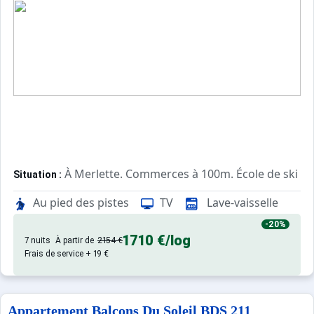
Sites CSE & Groupes
À Merlette. Commerces à 100m. École de ski à 
Situation :
Confortable et tout équipé. Avec
Appartement de particulier :
Au pied des pistes
TV
Lave-vaisselle
-20%
1710 €
/log
7 nuits
À partir de
2154 €
Frais de service + 19 €
Appartement Balcons Du Soleil BDS 211