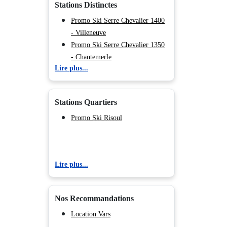
Stations Distinctes
Promo Ski Serre Chevalier 1400
- Villeneuve
Promo Ski Serre Chevalier 1350
- Chantemerle
Lire plus...
Promo Ski Serre Chevalier 1200
- Briançon
Promo Ski Serre Chevalier 1500
Stations Quartiers
- Monêtier Les Bains
Promo Ski Risoul
Promo Ski Risoul
Promo Ski Montgenèvre
Promo Ski Praloup
Promo Ski La Foux d'Allos
Lire plus...
Promo Ski Les Orres
Promo Ski Puy Saint Vincent
Promo Ski Superdévoluy
Nos Recommandations
Promo Ski La Joue du Loup
Location Vars
Promo Ski Orcières Merlette