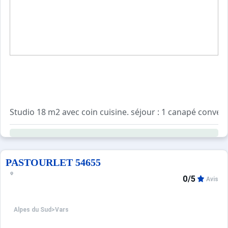
Sites CSE & Groupes
Studio 18 m2 avec coin cuisine. séjour : 1 canapé convert
Info vérité : ;
PASTOURLET 54655
0/5
Avis
Alpes du Sud
>
Vars