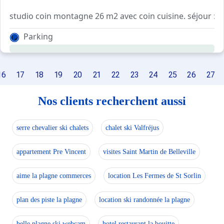
studio coin montagne 26 m2 avec coin cuisine. séjour : 1 
coin montagne séparé par meuble, 2 lits superposés. sal
Parking
balcon expo sud avec vue sur pistes. 12ème étage sur 1
16
17
18
19
20
21
22
23
24
25
26
27
Nos clients recherchent aussi
serre chevalier ski chalets
chalet ski Valfréjus
appartement Pre Vincent
visites Saint Martin de Belleville
aime la plagne commerces
location Les Fermes de St Sorlin
plan des piste la plagne
location ski randonnée la plagne
belle plagne ski webcam
hotel restaurant la bouitte