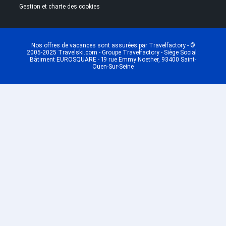
Gestion et charte des cookies
Nos offres de vacances sont assurées par Travelfactory - ©
2005-2025 Travelski.com - Groupe Travelfactory - Siège Social :
Bâtiment EUROSQUARE - 19 rue Emmy Noether, 93400 Saint-
Ouen-Sur-Seine