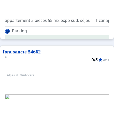
appartement 3 pieces 55 m2 expo sud. séjour : 1 canapé cl
Parking
font sancte 54662
0/5
Avis
Alpes du Sud
>
Vars