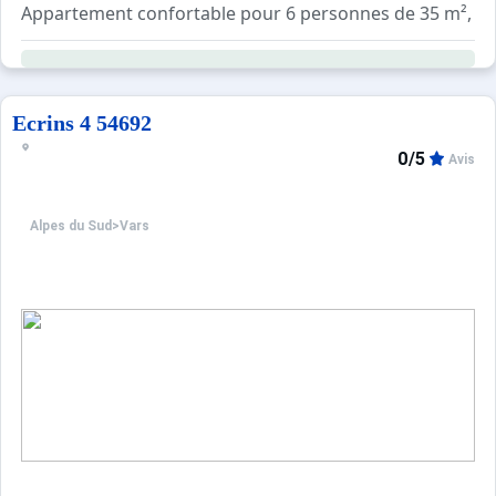
Info vérité : ;
Ecrins 4 54692
0/5
Avis
Alpes du Sud
>
Vars