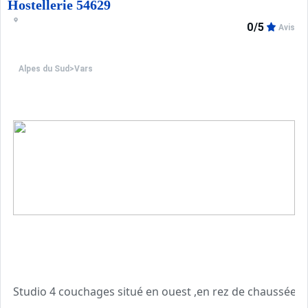
Info vérité : ;
Hostellerie 54629
0/5
Avis
Alpes du Sud
>
Vars
Studio 4 couchages situé en ouest ,en rez de chaussée, a