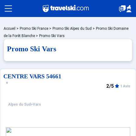
Packages
Accueil
>
Promo Ski France
>
Promo Ski Alpes du Sud
>
Promo Ski Domaine
de la Forêt Blanche
>
Promo Ski Vars
Promo Ski Vars
Stations
Hébergements
CENTRE VARS 54661
2/5
1 Avis
Bons plans
Alpes du Sud
>
Vars
Montagne été