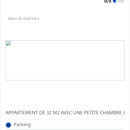
0/5
Avis
Alpes du Sud
>
Vars
APPARTEMEN
COMPRENANT UN SEJOUR AVEC UN CANAPE 2 PLACES ET T
Parking