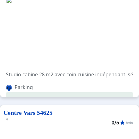
Studio cabine 28 m2 avec coin cuisine indépendant. séjour 
coin cabine : 2 lits superposés. salle de bain et wc séparé
Parking
équipements : frigo, 3 plaques induction,four, micro-on
Centre Vars 54625
0/5
Avis