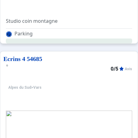
Studio coin montagne
Entrée avec alcove lits superposés
Parking
Séjour avec cuisine équipée et canapé convertible
salle d'eau et WC séparé.
Ecrins 4 54685
0/5
Avis
Alpes du Sud
>
Vars