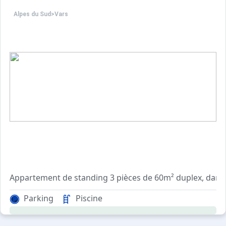
Alpes du Sud
>
Vars
Appartement de standing 3 pièces de 60m² duplex, dans u
Parking
Piscine
Prestations en sus sur commande : location linge de lit 1