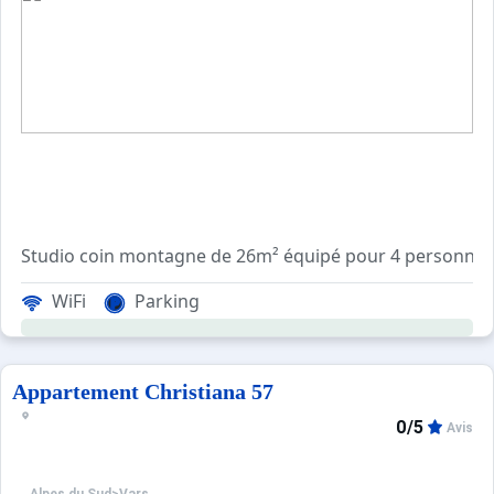
Studio coin montagne de 26m² équipé pour 4 personnes, exp
WiFi
Parking
Prestations en sus sur commande : location linge de lit 1
Tarifs préférentiels : cours de ski, matériel de ski, forf
Appartement Christiana 57
0/5
Avis