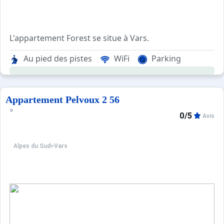
L'appartement Forest se situe à Vars.
Boostez vos vacances à la montagne avec ce studio coocon
Au pied des pistes
WiFi
Parking
Située au pieds des pistes la résidence le forest est bie
Appartement 23m2 plein pied des pistes dont balcon 5m2,
Appartement Pelvoux 2 56
UNe kitchenette bien équipée
0/5
Avis
séjour avec deux canapé lits
salle d'eau
Alpes du Sud
>
Vars
+ de photos, de biens et services et sur notre site inte