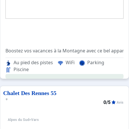
Taxes de séjour et caution cb à collecter sur place à l'ar
Boostez vos vacances à la Montagne avec ce bel apparte
Au pied des pistes
WiFi
Parking
Résidence au pied des pistes
Piscine
Appartement de type 2 de 32m2
Une chambre parentale
1 salle de bains avec meuble vasque et sèche serviettes
Chalet Des Rennes 55
Séjour salle à manger avec canapé lit orienté sud
0/5
Avis
Table à manger
Kitchenette ouverte sur séjour entièrement équipée
Alpes du Sud
>
Vars