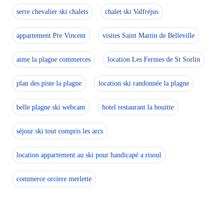
Dépôt de garantie : 3500euros + caution ménage 250euros
serre chevalier ski chalets
chalet ski Valfréjus
Prestations en sus sur commande : location linge de toile
appartement Pre Vincent
visites Saint Martin de Belleville
Tarifs préférentiels : cours de ski, matériel de ski, forf
aime la plagne commerces
location Les Fermes de St Sorlin
plan des piste la plagne
location ski randonnée la plagne
belle plagne ski webcam
hotel restaurant la bouitte
séjour ski tout compris les arcs
location appartement au ski pour handicapé a risoul
commerce orciere merlette