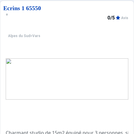
Tarifs préférentiels : cours de ski, matériel de ski, forf
Ecrins 1 65550
0/5
Avis
Alpes du Sud
>
Vars
Charmant studio de 15m2 équipé pour 3 personnes, situé a