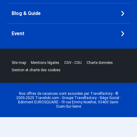
Blog & Guide
Event
|
|
|
|
Site map
Mentions légales
CGV - CGU
Charte données
Gestion et charte des cookies
Nos offres de vacances sont assurées par Travelfactory - ©
2005-2025 Travelski.com - Groupe Travelfactory - Siège Social :
Bâtiment EUROSQUARE - 19 rue Emmy Noether, 93400 Saint-
Ouen-Sur-Seine