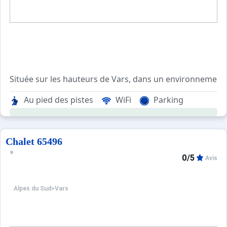
Située sur les hauteurs de Vars, dans un environnement 
Les logements de 2, 3 et 4 pièces sont décorés et faço
Au pied des pistes
WiFi
Parking
Les appartements disposent d'une jolie décoration et mob
Ils sont tous aménagés avec un coin cuisine ouvert sur le
La résidence est située à 50 m des pistes et du télésièg
Chalet 65496
0/5
Avis
Alpes du Sud
>
Vars