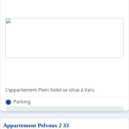
N'hésitez plus et venez vivre des moments inoubliables à
L'appartement Plein Soleil se situe à Vars.
Parking
Idéalement situé, toutes commodités à pieds, et départ 
Appartement de 45m2
Appartement Pelvoux 2 33