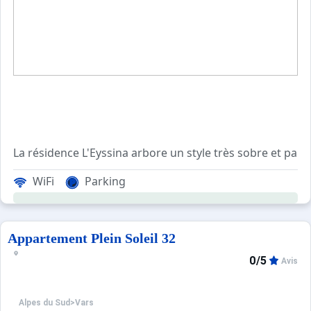
Sites CSE & Groupes
La résidence L'Eyssina arbore un style très sobre et parfa
WiFi
Parking
La résidence offre plusieurs types d'appartements, adapt
Vous vous demandez quelles activités pratiquer à l'Eyssi
Appartement Plein Soleil 32
D'autres activités sont également proposées, comme la 
0/5
Avis
Les balades sont accessibles à tous, à partir de 10 ans,
Alpes du Sud
>
Vars