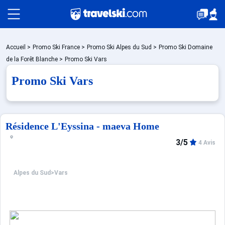
Packages
Accueil
>
Promo Ski France
>
Promo Ski Alpes du Sud
>
Promo Ski Domaine
de la Forêt Blanche
>
Promo Ski Vars
Promo Ski Vars
Stations
Hébergements
Résidence L'Eyssina - maeva Home
3/5
4 Avis
Bons plans
Alpes du Sud
>
Vars
Montagne été