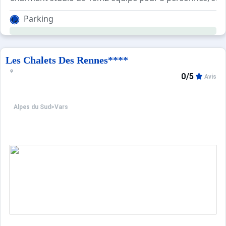
Parking
Prestations en sus sur commande : location linge de lit 1
Tarifs préférentiels : cours de ski, matériel de ski, forf
Les Chalets Des Rennes****
0/5
Avis
Alpes du Sud
>
Vars