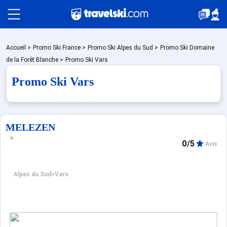
Packages
Accueil
>
Promo Ski France
>
Promo Ski Alpes du Sud
>
Promo Ski Domaine
de la Forêt Blanche
>
Promo Ski Vars
Promo Ski Vars
Stations
Hébergements
MELEZEN
0/5
Avis
Bons plans
Alpes du Sud
>
Vars
Montagne été