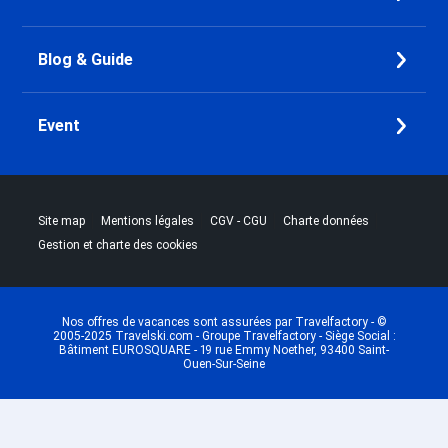
Blog & Guide
Event
|
|
|
|
Site map
Mentions légales
CGV - CGU
Charte données
Gestion et charte des cookies
Nos offres de vacances sont assurées par Travelfactory - ©
2005-2025 Travelski.com - Groupe Travelfactory - Siège Social :
Bâtiment EUROSQUARE - 19 rue Emmy Noether, 93400 Saint-
Ouen-Sur-Seine