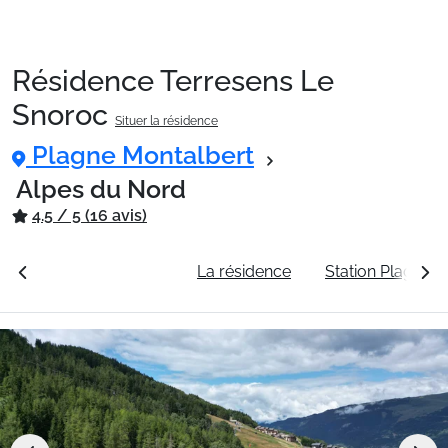
Résidence Terresens Le
Packages
Snoroc
Situer la résidence
Plagne Montalbert
🚆Train de nuit
Alpes du Nord
4.5 / 5 (16 avis)
Stations
rales
Voir les tarifs
La résidence
Station Plagne M
Hébergements
Bons plans