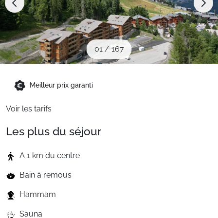
Sites CSE & Groupes
Montagne été
01
/
167
Français (FR)
Meilleur prix garanti
Voir les tarifs
Les plus du séjour
A 1 km du centre
Bain à remous
Hammam
Sauna