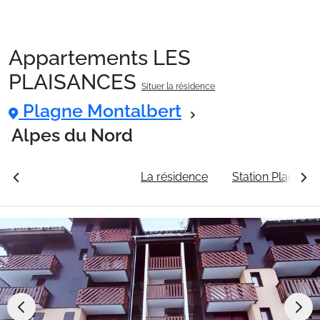
Appartements LES
Packages
PLAISANCES
Situer la résidence
Plagne Montalbert
🚆Train de nuit
Alpes du Nord
Stations
rales
Voir les tarifs
La résidence
Station Plagne M
Hébergements
Bons plans