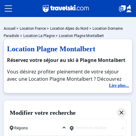
Packages
Accueil
>
Location France
>
Location Alpes du Nord
>
Location Domaine
Paradiski
>
Location La Plagne
>
Location Plagne Montalbert
Location Plagne Montalbert
🚆Train de nuit
Réservez votre séjour au ski à Plagne Montalbert
Vous désirez profiter pleinement de votre séjour
Stations
avec une Location Plagne Montalbert ? Découvrez
nos offres de Location Plagne Montalbert pour skier
Lire plus...
sans limite à noel, jour de l'an, février. Fermez les
Hébergements
yeux et imaginez… Profitez de votre Location Plagne
Montalbert, une station réputée et moderne où vous
Modifier votre recherche
pourrez mêler les plaisirs de la glisse sur les pistes
Bons plans
de ski et des activités en totale immersion avec la
Domaines skiables
beauté des paysages montagnards. Pour un week-