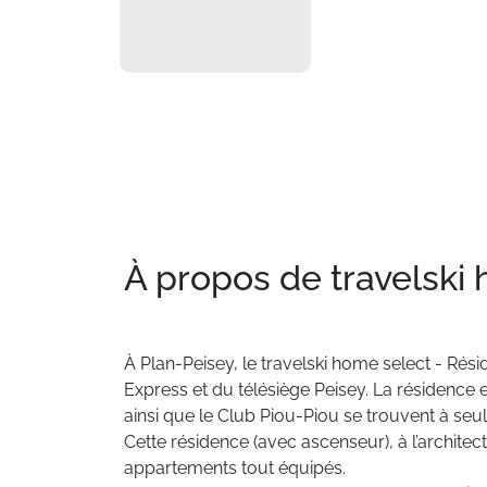
À propos de travelski 
À
Plan-Peisey,
le
travelski
home
select
-
Rési
Express
et
du
télésiège
Peisey.
La
résidence
ainsi
que
le
Club
Piou-Piou
se
trouvent
à
seu
Cette
résidence
(avec
ascenseur),
à
l’architec
appartements
tout
équipés.