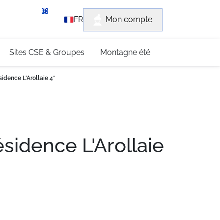
rvice client
Mon compte
FR
3 (0)4 79 96 30 69
Sites CSE & Groupes
Montagne été
sidence L'Arollaie 4*
ésidence L'Arollaie