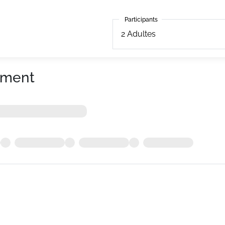
Participants
Participants
2
Adultes
ement