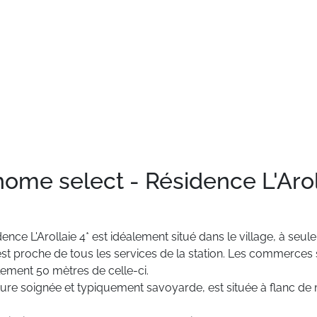
home select - Résidence L'Arol
dence
L'Arollaie
4*
est
idéalement
situé
dans
le
village,
à
seul
est
proche
de
tous
les
services
de
la
station.
Les
commerces
lement
50
mètres
de
celle-ci.
ture
soignée
et
typiquement
savoyarde,
est
située
à
flanc
de