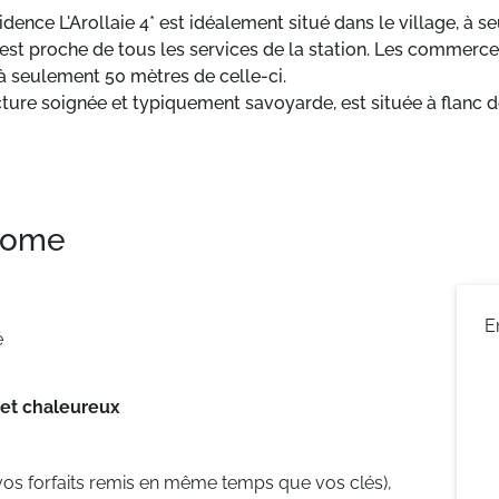
sidence L'Arollaie 4* est idéalement situé dans le village, à
e est proche de tous les services de la station. Les commer
à seulement 50 mètres de celle-ci.
tecture soignée et typiquement savoyarde, est située à flan
 piscine couverte chauffée et d'un bain à remous (fermés le
 home
E
é
 et chaleureux
vos forfaits remis en même temps que vos clés),