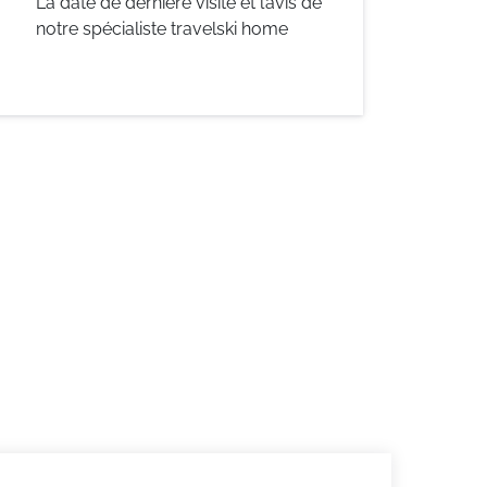
La date de dernière visite et l’avis de
notre spécialiste travelski home