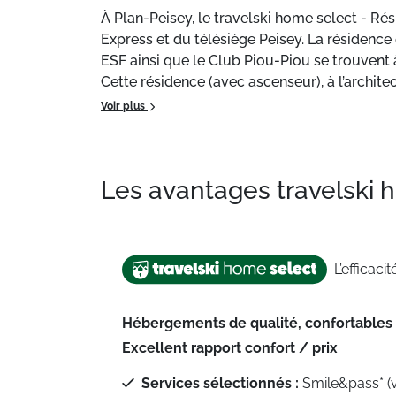
À Plan-Peisey, le travelski home select - Ré
Express et du télésiège Peisey. La résidenc
ESF ainsi que le Club Piou-Piou se trouvent 
Cette résidence (avec ascenseur), à l’archi
appartements tout équipés.
Voir plus
Vous pourrez également profiter d'une petite
hammam (accès payant).
Les avantages travelski
L’efficacit
Hébergements de qualité, confortables
Excellent rapport confort / prix
Services sélectionnés :
Smile&pass* (