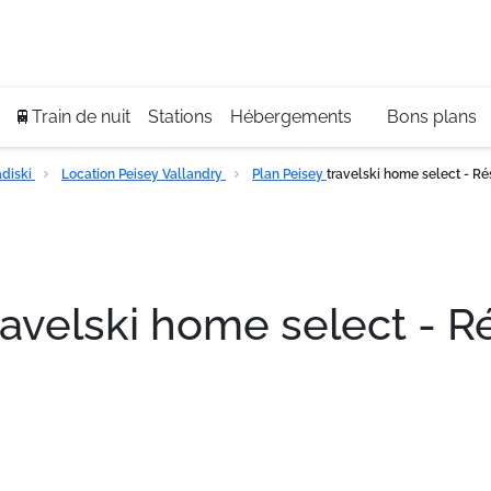
Se
+3
🚆Train de nuit
Stations
Hébergements
Bons plans
diski
Location Peisey Vallandry
Plan Peisey
travelski home select - Ré
ravelski home select - R