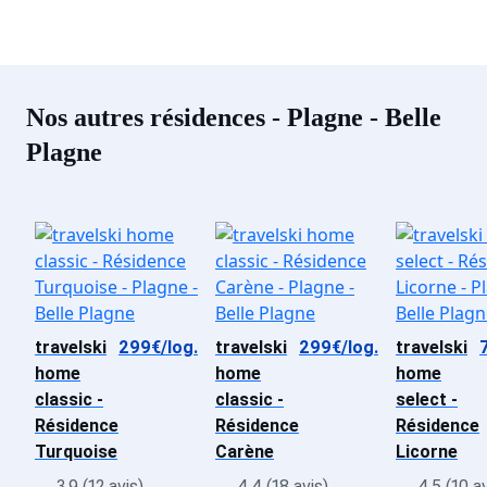
Nos autres résidences - Plagne - Belle
Plagne
travelski
299€/log.
travelski
299€/log.
travelski
home
home
home
classic -
classic -
select -
Résidence
Résidence
Résidence
Turquoise
Carène
Licorne
3,9 (12 avis)
4,4 (18 avis)
4,5 (10 av