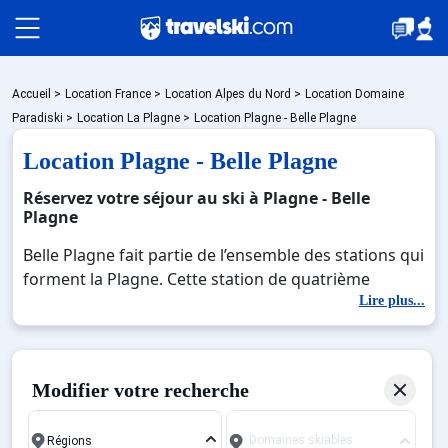
Packages
Accueil
>
Location France
>
Location Alpes du Nord
>
Location Domaine
Paradiski
>
Location La Plagne
>
Location Plagne - Belle Plagne
Location Plagne - Belle Plagne
🚆Train de nuit
Réservez votre séjour au ski à Plagne - Belle
Plagne
Stations
Belle Plagne fait partie de l’ensemble des stations qui
forment la Plagne. Cette station de quatrième
génération a vu le jour en 1981 lors d’un retour aux
Lire plus...
Hébergements
sources de la région. En effet, la Plagne et ses
stations affiliées avaient été construites selon des
normes architecturales, à l’époque, très modernes.
Bons plans
Modifier votre recherche
Lorsque Belle Plagne a été conçue, son architecte,
Michel Bezançon, lui a offert plus de tradition et
Domaines skiables
d’authenticité. Prendre des vacances à Belle Plagne,