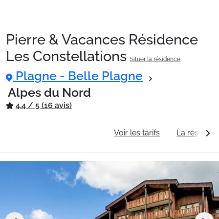
Pierre & Vacances Résidence
Packages
Les Constellations
Situer la résidence
Plagne - Belle Plagne
🚆Train de nuit
Alpes du Nord
4.4 / 5 (16 avis)
Stations
Informations générales
Voir les tarifs
La résidenc
Hébergements
Bons plans