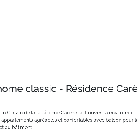
 home classic - Résidence Car
sim
Classic
de
la
Résidence
Carène
se
trouvent
à
environ
100
'appartements
agréables
et
confortables
avec
balcon
pour
l
ct
au
bâtiment.