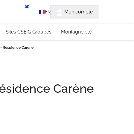
rvice client
Mon compte
FR
3 (0)4 79 96 30 69
Sites CSE & Groupes
Montagne été
c - Résidence Carène
 Résidence Carène