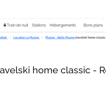
Se
+3
🚆Train de nuit
Stations
Hébergements
Bons plans
diski
Location La Plagne
Plagne - Belle Plagne
travelski home classi
ravelski home classic -