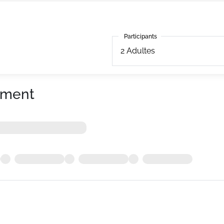
Participants
Participants
2
Adultes
ement