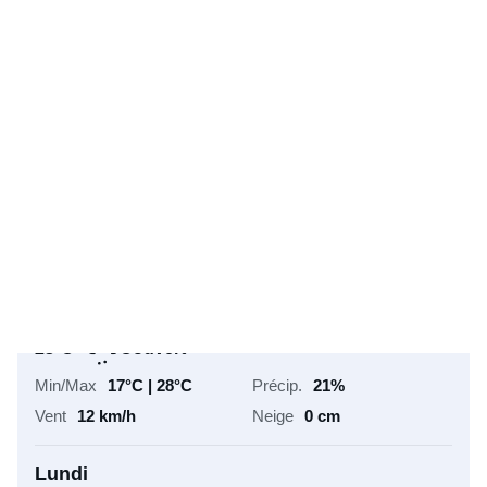
22°C
Couvert
17°C | 26°C
50%
11 km/h
0 cm
Samedi
22°C
Couvert
16°C | 28°C
38%
11 km/h
0 cm
Dimanche
23°C
Couvert
17°C | 28°C
21%
12 km/h
0 cm
Lundi