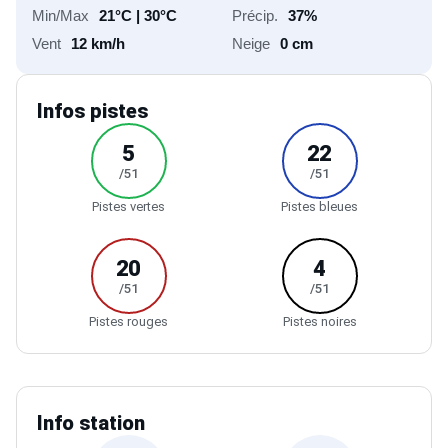
20
4
/51
/51
Pistes rouges
Pistes noires
Info station
-
-
/-
km
Snow park
Parcours
raquettes
15
-
km
km
Ski de fond
Parcours
pieton