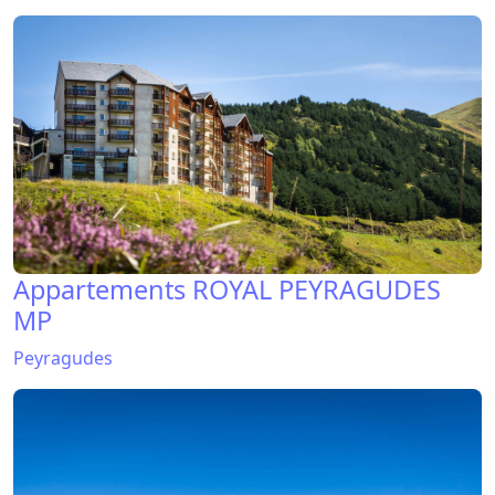
Appartements ROYAL PEYRAGUDES
MP
Peyragudes
Appartements SERIAS
Peyragudes