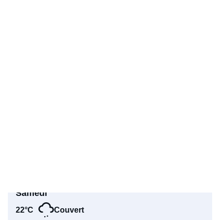
22°C
Couvert
17°C | 26°C
50%
11 km/h
0 cm
Samedi
22°C
Couvert
16°C | 28°C
38%
11 km/h
0 cm
Dimanche
23°C
Couvert
17°C | 28°C
21%
12 km/h
0 cm
Lundi