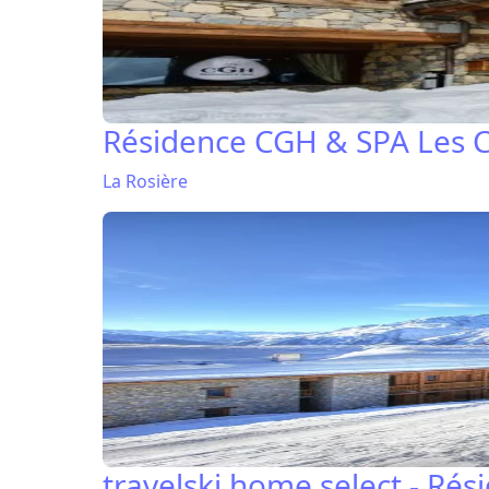
Résidence CGH & SPA Les C
La Rosière
travelski home select - Rés