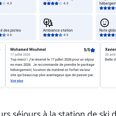
4.3
4.3
hébergem
les sur 5
4.3 étoiles sur 5
4.7 étoil
té des pistes
Ambiance station
Note glob
4.6
4.5
les sur 5
4.5 étoiles sur 5
4.5 étoil
Mohamed Mouhmal
5/5
Xavie
17 juillet 2026
20 avri
Top merci ! J’ai réservé le 17 juillet 2026 pour un séjour
Belle 
en mars 2026 . Je recommande de prendre le package
hébergement, location de matériel et forfait via leur
site qui beaucoup plus avantageux que de passer par
les loueurs de matériel sur place même en pensant par
Voir plus
internet avec remise . Bref top réservation à un prix
très raisonnable . C’est ma 4 réservation avec eux ! Et
merci à la personne qui a traité mon dossier .
TFAEGGDEA4H6
rs séjours à la station de ski 