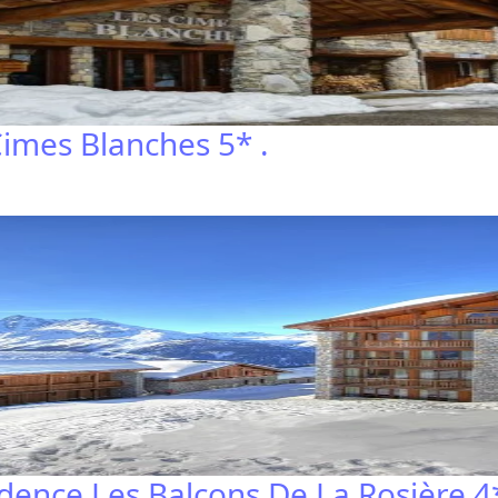
imes Blanches 5* .
idence Les Balcons De La Rosière 4