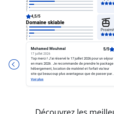
4
3
4.3 étoi
2
1
4,5/5
Domaine skiable
5
Proximi
4
3
2
4.6 étoi
1
Mohamed Mouhmal
5/5
17 juillet 2026
Top merci ! J’ai réservé le 17 juillet 2026 pour un séjour
en mars 2026 . Je recommande de prendre le package
hébergement, location de matériel et forfait via leur
site qui beaucoup plus avantageux que de passer par
les loueurs de matériel sur place même en pensant par
Voir plus
internet avec remise . Bref top réservation à un prix
très raisonnable . C’est ma 4 réservation avec eux ! Et
merci à la personne qui a traité mon dossier .
Découvrez les meilleu