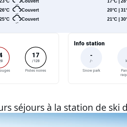
23°C
Couvert
17°C | 28
26°C
Couvert
20°C | 31
25°C
Couvert
21°C | 30
Info station
4
17
-
28
/128
/-
rouges
Pistes noires
Snow park
Par
raq
rs séjours à la station de ski 