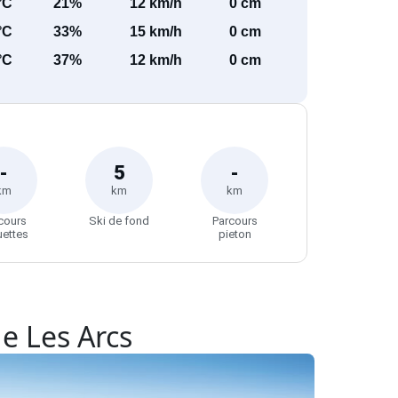
°C
21%
12 km/h
0 cm
°C
33%
15 km/h
0 cm
°C
37%
12 km/h
0 cm
-
5
-
km
km
km
cours
Ski de fond
Parcours
uettes
pieton
de Les Arcs