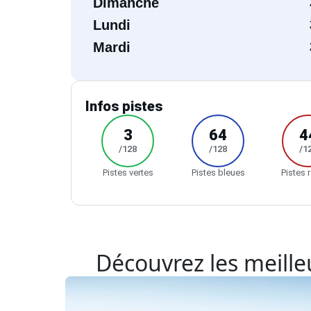
Dimanche
Lundi
Mardi
Infos pistes
3
64
4
/128
/128
/1
Pistes vertes
Pistes bleues
Pistes 
Découvrez les meilleu