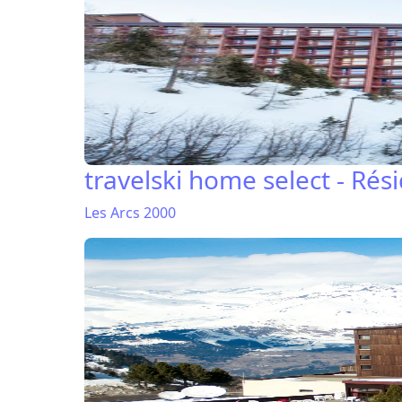
travelski home select - Rés
Les Arcs 2000