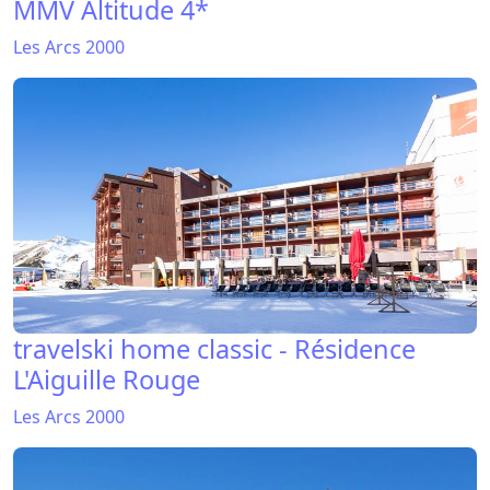
MMV Altitude 4*
Les Arcs 2000
travelski home classic - Résidence
L'Aiguille Rouge
Les Arcs 2000