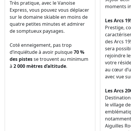
Très pratique, avec le Vanoise
moments in
Express, vous pouvez vous déplacer
sur le domaine skiable en moins de
Les Arcs 19
quatre petites minutes et admirer
Prestige, co
de somptueux paysages.
caractérisen
des Arcs 195
Coté enneigement, pas trop
sera possib
d’inquiétude à avoir puisque
70 %
rejoindre le
des pistes
se trouvent au minimum
votre réside
à
2 000 mètres d’altitude
.
au cœur d’
avec vue su
Les Arcs 20
Destination
le village d
emblématiqu
notamment 
Aiguilles R