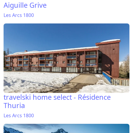
Aiguille Grive
Les Arcs 1800
travelski home select - Résidence
Thuria
Les Arcs 1800