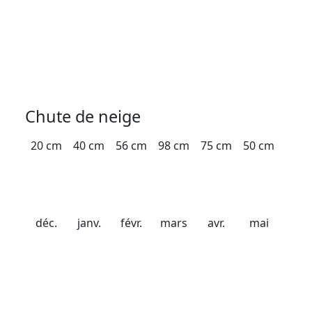
Date d'ouverture
21 décembre 2026
Date de fermeture
20 avril 2027
Chute de neige
20 cm
40 cm
56 cm
98 cm
75 cm
50 cm
déc.
janv.
févr.
mars
avr.
mai