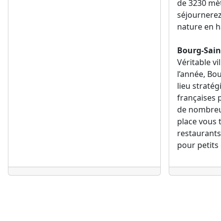
de 3230 mèt
séjournerez
nature en 
Bourg-Sain
Véritable vi
l’année, Bo
lieu straté
françaises 
de nombreus
place vous
restaurants
pour petits