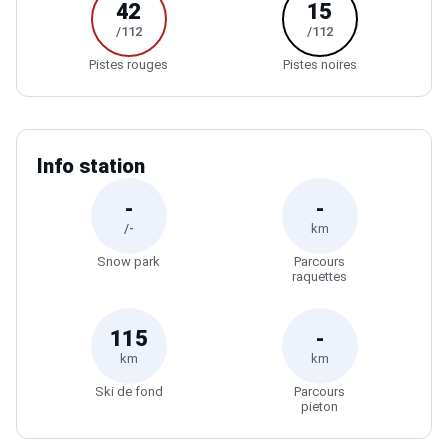
42
15
/112
/112
Pistes rouges
Pistes noires
Info station
-
-
/-
km
Snow park
Parcours
raquettes
115
-
km
km
Ski de fond
Parcours
pieton