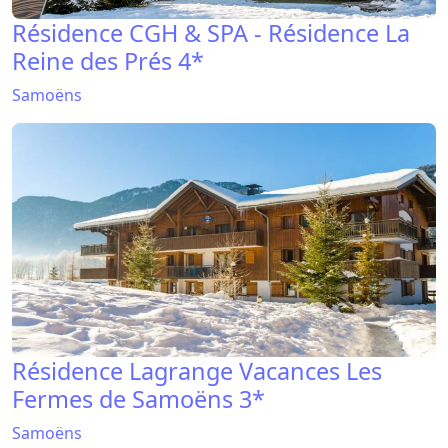
Résidence CGH & SPA - Résidence La
Reine des Prés 4*
Samoëns
Résidence Lagrange Vacances Les
Fermes de Samoëns 3*
Samoëns