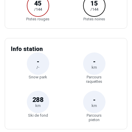
45
15
/144
/144
Pistes rouges
Pistes noires
Info station
-
-
/-
km
Snow park
Parcours
raquettes
288
-
km
km
Ski de fond
Parcours
pieton