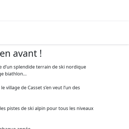
en avant !
e d’un splendide terrain de ski nordique
uge biathlon…
e village de Casset s’en veut l’un des
s pistes de ski alpin pour tous les niveaux
n chaque année.