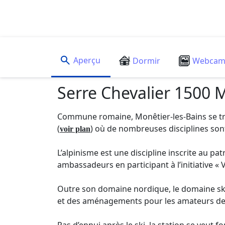
Aperçu
Dormir
Webca
Serre Chevalier 1500 M
Commune romaine, Monêtier-les-Bains se trou
(
) où de nombreuses disciplines sont 
voir plan
L’alpinisme est une discipline inscrite au pa
ambassadeurs en participant à l’initiative « V
Outre son domaine nordique, le domaine skiab
et des aménagements pour les amateurs de g
Pas d’ennui après le ski, la station se veut