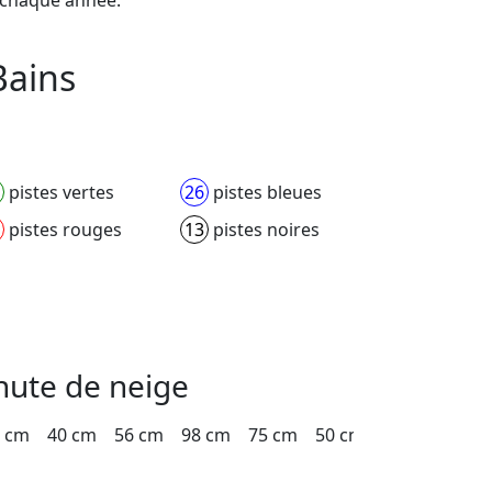
Bains
pistes vertes
26
pistes bleues
pistes rouges
13
pistes noires
hute de neige
 cm
40 cm
56 cm
98 cm
75 cm
50 cm