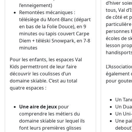
d’hiver so
l’enneigement)
tous, Val d
Remontées mécaniques :
de côté et 
télésiège du Mont-Blanc (départ
particulière 
en bas de la Folie Douce), en 9
personnes h
minutes ou tapis couvert Carpe
écoles de sk
Diem + téléski Snowpark, en 7-8
lesson prop
minutes
handisports
Pour les enfants, les espaces Val
Kids permettront de leur faire
L’Associati
découvrir les coulisses d’un
également 
domaine skiable. C’est au total
pour gouter 
quatre espaces :
Un Ta
Une aire de jeux
pour
Un Dual
comprendre les métiers du
Un Uni-
domaine skiable sur lequel ils
Une pai
font leurs premières glisses
debout