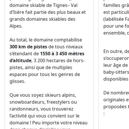
domaine skiable de Tignes– Val
familles grâ
d’Isère fait partie des plus beaux et
est particu
grands domaines skiables des
(labélisée F
Alpes.
pour une fou
ensemble, d
Au total, le domaine comptabilise
300 km de pistes
de tous niveaux
En outre, d
s’étendant de
1550 à 3 450 mètres
s’occuperon
d’altitude
, 3 200 hectares de hors-
leur âge de
pistes, ainsi que de multiples
baby-sitter
espaces pour tous les genres de
disponibles 
glisses.
De nombreu
Que vous soyez skieurs alpins,
originales e
snowboardeurs, freestylers ou
proposées t
randonneurs, vous trouverez
:
l’activité qui vous convient sur le
domaine ! Peu importe votre niveau