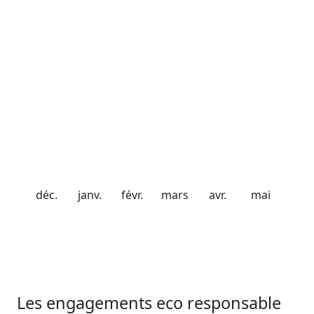
21 décembre 2026
Date de fermeture
20 avril 2027
Chute de neige
20 cm
40 cm
56 cm
98 cm
75 cm
50 cm
déc.
janv.
févr.
mars
avr.
mai
Les engagements eco responsable