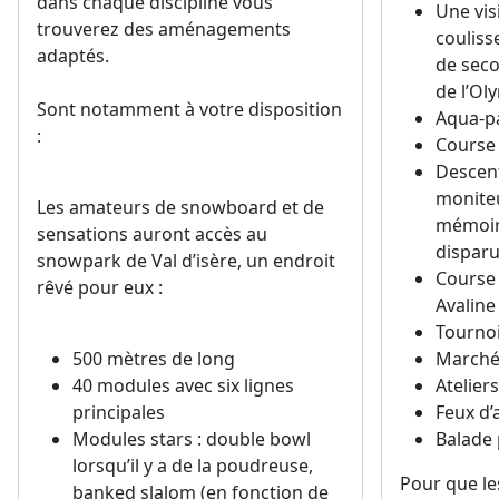
dans chaque discipline vous
Une vis
trouverez des aménagements
couliss
adaptés.
de seco
de l’O
Sont notamment à votre disposition
Aqua-p
:
Course 
Descen
moniteu
Les amateurs de snowboard et de
mémoire
sensations auront accès au
dispar
snowpark de Val d’isère, un endroit
Course 
rêvé pour eux :
Avaline
Tourno
500 mètres de long
Marché
40 modules avec six lignes
Atelier
principales
Feux d’a
Modules stars : double bowl
Balade
lorsqu’il y a de la poudreuse,
Pour que le
banked slalom (en fonction de