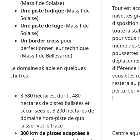
(Massif de Solaise)
Tout est acc
Une piste ludique
(Massif de
navettes gr
Solaise)
disposition
Une piste de luge
(Massif de
toute la st
Solaise)
pour vous re
Un border cross
pour
même des sk
perfectionner leur technique
poussettes p
(Massif de Bellevarde)
déplacements
Le domaine skiable en quelques
différence !
chiffres :
vous êtes r
restera au 
perturber vo
3 680 hectares, dont : 480
!
hectares de pistes balisées et
sécurisées et 3 200 hectares de
domaine hors-piste de quoi
laisser votre trace
300 km de pistes adaptées à
Centre aqua