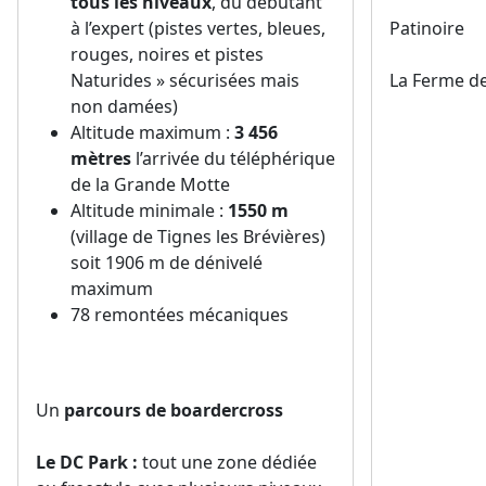
tous les niveaux
, du débutant
à l’expert (pistes vertes, bleues,
Patinoire
rouges, noires et pistes
Naturides » sécurisées mais
La Ferme de
non damées)
Altitude maximum :
3 456
mètres
l’arrivée du téléphérique
de la Grande Motte
Altitude minimale :
1550 m
(village de Tignes les Brévières)
soit 1906 m de dénivelé
maximum
78 remontées mécaniques
Un
parcours de boardercross
Le DC Park :
tout une zone dédiée