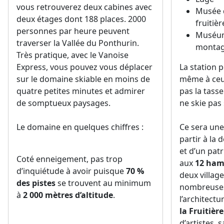
vous retrouverez deux cabines avec
Musée 
deux étages dont 188 places. 2000
fruitièr
personnes par heure peuvent
Muséum
traverser la Vallée du Ponthurin.
monta
Très pratique, avec le Vanoise
Express, vous pouvez vous déplacer
La station 
sur le domaine skiable en moins de
même à ceux
quatre petites minutes et admirer
pas la tasse
de somptueux paysages.
ne skie pas 
Le domaine en quelques chiffres :
Ce sera une
partir à la 
et d’un pat
Coté enneigement, pas trop
aux
12 ha
d’inquiétude à avoir puisque
70 %
deux village
des pistes
se trouvent au minimum
nombreus
à
2 000 mètres d’altitude
.
l’architectu
la Fruitière
d’artistes,