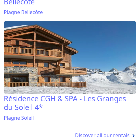
Bellecôte
Plagne Bellecôte
Résidence CGH & SPA - Les Granges
du Soleil 4*
Plagne Soleil
Discover all our rentals