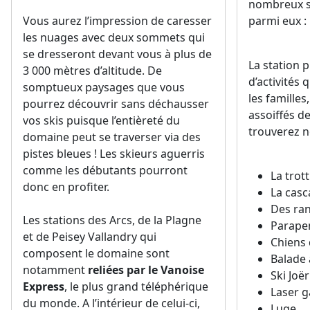
nombreux sp
Vous aurez l’impression de caresser
parmi eux :
les nuages avec deux sommets qui
se dresseront devant vous à plus de
La station 
3 000 mètres d’altitude. De
d’activités 
somptueux paysages que vous
les familles
pourrez découvrir sans déchausser
assoiffés d
vos skis puisque l’entièreté du
trouverez 
domaine peut se traverser via des
pistes bleues ! Les skieurs aguerris
comme les débutants pourront
La trot
donc en profiter.
La casc
Des ra
Les stations des Arcs, de la Plagne
Parape
et de Peisey Vallandry qui
Chiens 
composent le domaine sont
Balade 
notamment
reliées par le Vanoise
Ski Joë
Express
, le plus grand téléphérique
Laser 
du monde. A l’intérieur de celui-ci,
Luge