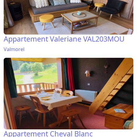
Appartement Valeriane VAL203MOU
Valmorel
Appartement Cheval Blanc
CHBC45MEN
Valmorel