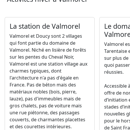
La station de Valmorel
Le doma
Valmore
Valmorel et Doucy sont 2 villages
qui font partie du domaine de
Valmorel es
Valmorel. Niché en lisière de forêts
Tarentaise 
sur les pentes du Cheval Noir,
sur plus de
Valmorel est une station village aux
quoi passer
charmes typiques, dont
réussies.
l'architecture n'a pas d'égale en
France. Pas de béton mais des
Accessible 
matériaux nobles (bois, pierre,
offre de no
lauze), pas d'immeubles mais de
d’initiation 
gros chalets, pas de voiture mais
stades d’ini
une rue piétonne, des passages
nouvelles g
couverts, de charmantes placettes
pour le hors
et des courettes intérieures.
de Saint F
Maurienne, 
Quant à Doucy, c’est un village qui
s’agrandit a