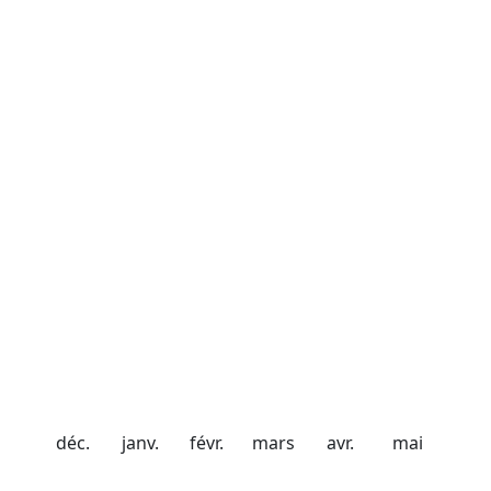
Dates importantes
Date d'ouverture
21 décembre 2026
Date de fermeture
20 avril 2027
Chute de neige
20 cm
40 cm
56 cm
98 cm
75 cm
50 cm
déc.
janv.
févr.
mars
avr.
mai