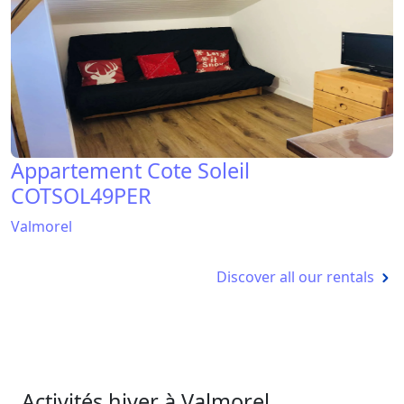
Appartement Cote Soleil
COTSOL49PER
Valmorel
Discover all our rentals
Activités hiver à Valmorel