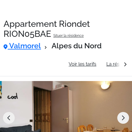
Appartement Riondet
Packages
RION05BAE
Situer la résidence
Valmorel
Alpes du Nord
🚆Train de nuit
Informations générales
Voir les tarifs
La résidenc
Stations
Hébergements
Bons plans